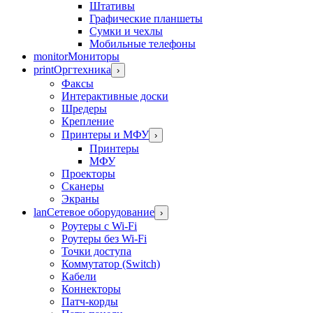
Штативы
Графические планшеты
Сумки и чехлы
Мобильные телефоны
monitor
Мониторы
print
Оргтехника
›
Факсы
Интерактивные доски
Шредеры
Крепление
Принтеры и МФУ
›
Принтеры
МФУ
Проекторы
Сканеры
Экраны
lan
Сетевое оборудование
›
Роутеры с Wi-Fi
Роутеры без Wi-Fi
Точки доступа
Коммутатор (Switch)
Кабели
Коннекторы
Патч-корды