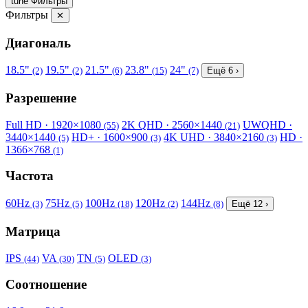
tune
Фильтры
Фильтры
✕
Диагональ
18.5"
19.5"
21.5"
23.8"
24"
(2)
(2)
(6)
(15)
(7)
Ещё 6 ›
Разрешение
Full HD · 1920×1080
2K QHD · 2560×1440
UWQHD ·
(55)
(21)
3440×1440
HD+ · 1600×900
4K UHD · 3840×2160
HD ·
(5)
(3)
(3)
1366×768
(1)
Частота
60Hz
75Hz
100Hz
120Hz
144Hz
(3)
(5)
(18)
(2)
(8)
Ещё 12 ›
Матрица
IPS
VA
TN
OLED
(44)
(30)
(5)
(3)
Соотношение