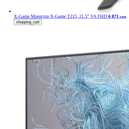
X-Game
Монитор X-Game T215, 21.5" VA FHD
6 871
сом
shopping_cart