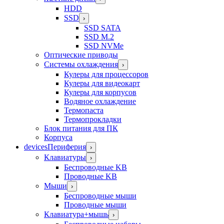
HDD
SSD
›
SSD SATA
SSD M.2
SSD NVMe
Оптические приводы
Системы охлаждения
›
Кулеры для процессоров
Кулеры для видеокарт
Кулеры для корпусов
Водяное охлаждение
Термопаста
Термопрокладки
Блок питания для ПК
Корпуса
devices
Периферия
›
Клавиатуры
›
Беспроводные KB
Проводные KB
Мыши
›
Беспроводные мыши
Проводные мыши
Клавиатура+мышь
›