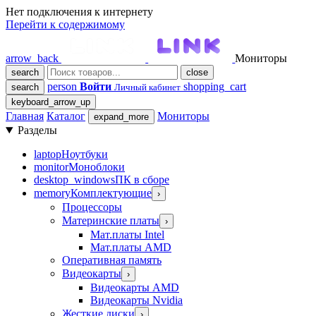
Нет подключения к интернету
Перейти к содержимому
arrow_back
Мониторы
search
close
person
Войти
shopping_cart
search
Личный кабинет
keyboard_arrow_up
Главная
Каталог
Мониторы
expand_more
Разделы
laptop
Ноутбуки
monitor
Моноблоки
desktop_windows
ПК в сборе
memory
Комплектующие
›
Процессоры
Материнские платы
›
Мат.платы Intel
Мат.платы AMD
Оперативная память
Видеокарты
›
Видеокарты AMD
Видеокарты Nvidia
Жесткие диски
›