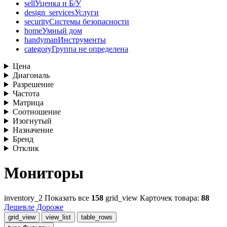
sell
Уценка и Б/У
design_services
Услуги
security
Системы безопасности
home
Умный дом
handyman
Инструменты
category
Группа не определена
Цена
Диагональ
Разрешение
Частота
Матрица
Соотношение
Изогнутый
Назначение
Бренд
Отклик
Мониторы
inventory_2
Показать все
158
grid_view
Карточек товара:
88
Дешевле
Дороже
grid_view
view_list
table_rows