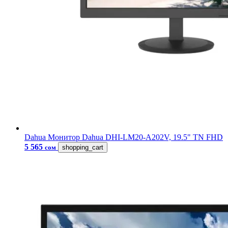
Dahua
Монитор Dahua DHI-LM20-A202V, 19.5" TN FHD
5 565
сом
shopping_cart