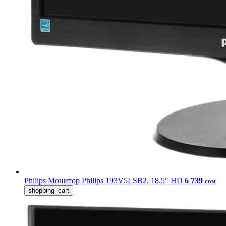
Philips
Монитор Philips 193V5LSB2, 18.5" HD
6 739
сом
shopping_cart