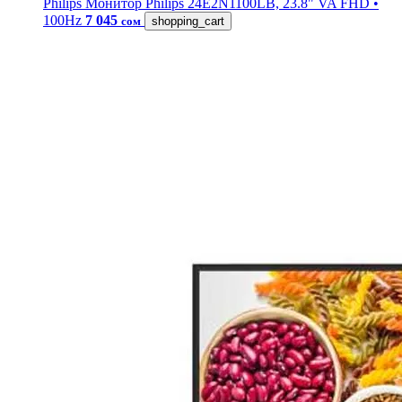
Philips
Монитор Philips 24E2N1100LB, 23.8" VA FHD •
100Hz
7 045
сом
shopping_cart