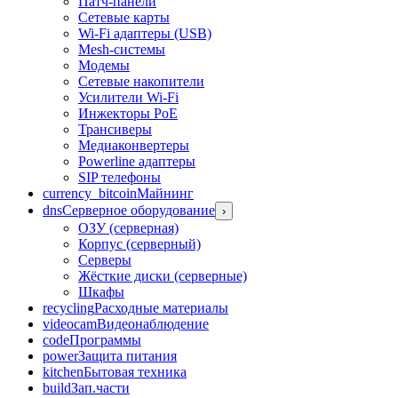
Патч-панели
Сетевые карты
Wi-Fi адаптеры (USB)
Mesh-системы
Модемы
Сетевые накопители
Усилители Wi-Fi
Инжекторы PoE
Трансиверы
Медиаконвертеры
Powerline адаптеры
SIP телефоны
currency_bitcoin
Майнинг
dns
Серверное оборудование
›
ОЗУ (серверная)
Корпус (серверный)
Серверы
Жёсткие диски (серверные)
Шкафы
recycling
Расходные материалы
videocam
Видеонаблюдение
code
Программы
power
Защита питания
kitchen
Бытовая техника
build
Зап.части