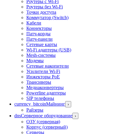
Роутеры с Wi-Fi
Роутеры без Wi-Fi
Точки доступа
Коммутатор (Switch)
Кабели
Коннекторы
Патч-корды
Патч-панели
Сетевые карты
Wi-Fi адаптеры (USB)
Mesh-системы
Модемы
Сетевые накопители
Усилители Wi-Fi
Инжекторы PoE
Трансиверы
Медиаконвертеры
Powerline адаптеры
SIP телефоны
currency_bitcoin
Майнинг
›
Райзеры
dns
Серверное оборудование
›
ОЗУ (серверная)
Корпус (серверный)
Серверы