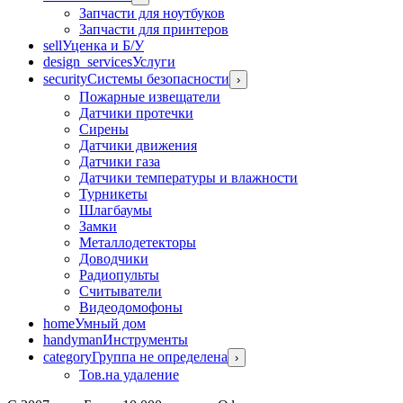
Запчасти для ноутбуков
Запчасти для принтеров
sell
Уценка и Б/У
design_services
Услуги
security
Системы безопасности
›
Пожарные извещатели
Датчики протечки
Сирены
Датчики движения
Датчики газа
Датчики температуры и влажности
Турникеты
Шлагбаумы
Замки
Металлодетекторы
Доводчики
Радиопульты
Считыватели
Видеодомофоны
home
Умный дом
handyman
Инструменты
category
Группа не определена
›
Тов.на удаление