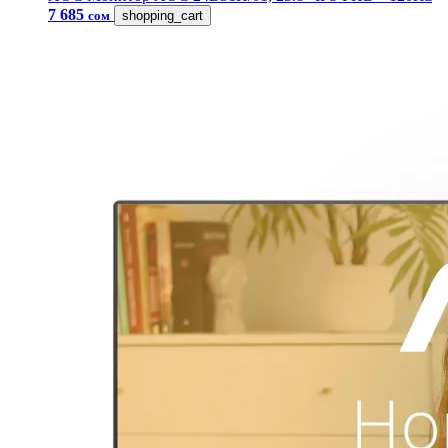
7 685
сом
shopping_cart