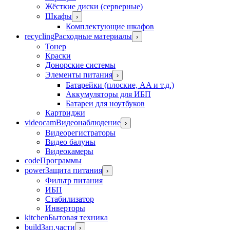
Жёсткие диски (серверные)
Шкафы
›
Комплектующие шкафов
recycling
Расходные материалы
›
Тонер
Краски
Донорские системы
Элементы питания
›
Батарейки (плоские, AA и т.д.)
Аккумуляторы для ИБП
Батареи для ноутбуков
Картриджи
videocam
Видеонаблюдение
›
Видеорегистраторы
Видео балуны
Видеокамеры
code
Программы
power
Защита питания
›
Фильтр питания
ИБП
Стабилизатор
Инверторы
kitchen
Бытовая техника
build
Зап.части
›