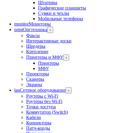
Штативы
Графические планшеты
Сумки и чехлы
Мобильные телефоны
monitor
Мониторы
print
Оргтехника
›
Факсы
Интерактивные доски
Шредеры
Крепление
Принтеры и МФУ
›
Принтеры
МФУ
Проекторы
Сканеры
Экраны
lan
Сетевое оборудование
›
Роутеры с Wi-Fi
Роутеры без Wi-Fi
Точки доступа
Коммутатор (Switch)
Кабели
Коннекторы
Патч-корды