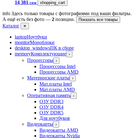
14 381
сом
shopping_cart
info
Здесь только товары с фотографиями под ваши фильтры.
А ещё есть без фото —
2
позиции.
Показать все товары
Каталог
✕
laptop
Ноутбуки
monitor
Моноблоки
desktop_windows
ПК в сборе
memory
Комплектующие
›
Процессоры
›
Процессоры Intel
Процессоры AMD
Материнские платы
›
Мат.платы Intel
Мат.платы AMD
Оперативная память
›
ОЗУ DDR3
ОЗУ DDR4
ОЗУ DDR5
Для ноутбуков
Видеокарты
›
Видеокарты AMD
Видеокарты Nvidia