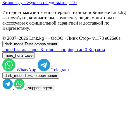
Бишкек, ул. Жукеева-Пудовкина, 110
Интернет-магазин компьютерной техники в Бишкеке Link.kg
— ноутбуки, компьютеры, комплектующие, мониторы и
аксессуары с официальной гарантией и доставкой по
Кыргызстану.
© 2007–2026 Link.kg — ОсОО «Линк Стор»
v1178
e626e6a
dark_mode
Тема оформления
home
Главная
apps
Каталог
shopping_cart
0
Корзина
more_horiz
Ещё
WhatsApp
Telegram
dark_mode
Тема оформления
support_agent