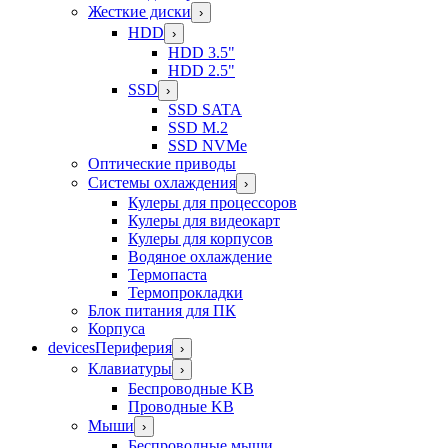
Жесткие диски
›
HDD
›
HDD 3.5"
HDD 2.5"
SSD
›
SSD SATA
SSD M.2
SSD NVMe
Оптические приводы
Системы охлаждения
›
Кулеры для процессоров
Кулеры для видеокарт
Кулеры для корпусов
Водяное охлаждение
Термопаста
Термопрокладки
Блок питания для ПК
Корпуса
devices
Периферия
›
Клавиатуры
›
Беспроводные KB
Проводные KB
Мыши
›
Беспроводные мыши