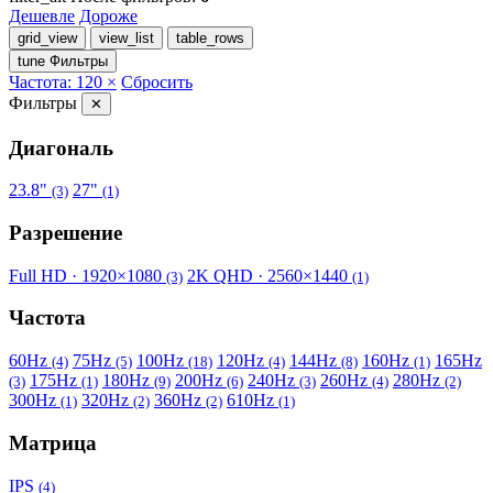
Дешевле
Дороже
grid_view
view_list
table_rows
tune
Фильтры
Частота: 120 ×
Сбросить
Фильтры
✕
Диагональ
23.8"
27"
(3)
(1)
Разрешение
Full HD · 1920×1080
2K QHD · 2560×1440
(3)
(1)
Частота
60Hz
75Hz
100Hz
120Hz
144Hz
160Hz
165Hz
(4)
(5)
(18)
(4)
(8)
(1)
175Hz
180Hz
200Hz
240Hz
260Hz
280Hz
(3)
(1)
(9)
(6)
(3)
(4)
(2)
300Hz
320Hz
360Hz
610Hz
(1)
(2)
(2)
(1)
Матрица
IPS
(4)