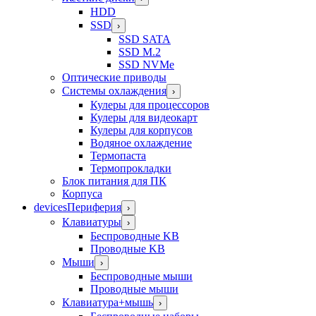
HDD
SSD
›
SSD SATA
SSD M.2
SSD NVMe
Оптические приводы
Системы охлаждения
›
Кулеры для процессоров
Кулеры для видеокарт
Кулеры для корпусов
Водяное охлаждение
Термопаста
Термопрокладки
Блок питания для ПК
Корпуса
devices
Периферия
›
Клавиатуры
›
Беспроводные KB
Проводные KB
Мыши
›
Беспроводные мыши
Проводные мыши
Клавиатура+мышь
›