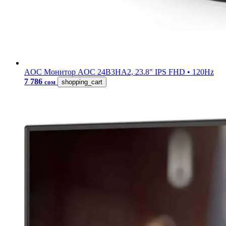
AOC
Монитор AOC 24B3HA2, 23.8" IPS FHD • 120Hz
7 786
сом
shopping_cart