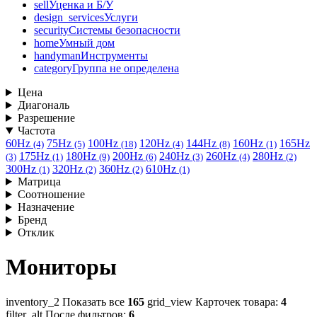
sell
Уценка и Б/У
design_services
Услуги
security
Системы безопасности
home
Умный дом
handyman
Инструменты
category
Группа не определена
Цена
Диагональ
Разрешение
Частота
60Hz
75Hz
100Hz
120Hz
144Hz
160Hz
165Hz
(4)
(5)
(18)
(4)
(8)
(1)
175Hz
180Hz
200Hz
240Hz
260Hz
280Hz
(3)
(1)
(9)
(6)
(3)
(4)
(2)
300Hz
320Hz
360Hz
610Hz
(1)
(2)
(2)
(1)
Матрица
Соотношение
Назначение
Бренд
Отклик
Мониторы
inventory_2
Показать все
165
grid_view
Карточек товара:
4
filter_alt
После фильтров:
6