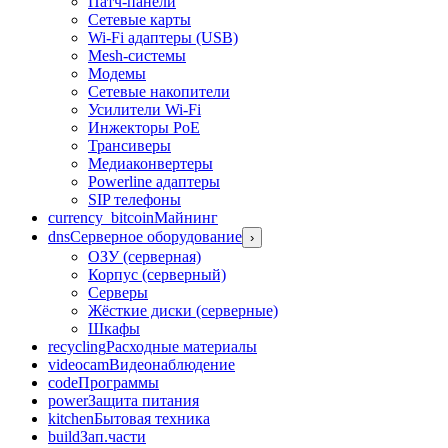
Патч-панели
Сетевые карты
Wi-Fi адаптеры (USB)
Mesh-системы
Модемы
Сетевые накопители
Усилители Wi-Fi
Инжекторы PoE
Трансиверы
Медиаконвертеры
Powerline адаптеры
SIP телефоны
currency_bitcoin
Майнинг
dns
Серверное оборудование
›
ОЗУ (серверная)
Корпус (серверный)
Серверы
Жёсткие диски (серверные)
Шкафы
recycling
Расходные материалы
videocam
Видеонаблюдение
code
Программы
power
Защита питания
kitchen
Бытовая техника
build
Зап.части