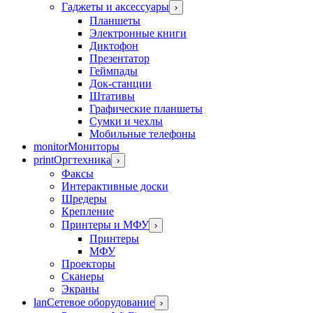
Гаджеты и аксессуары
›
Планшеты
Электронные книги
Диктофон
Презентатор
Геймпады
Док-станции
Штативы
Графические планшеты
Сумки и чехлы
Мобильные телефоны
monitor
Мониторы
print
Оргтехника
›
Факсы
Интерактивные доски
Шредеры
Крепление
Принтеры и МФУ
›
Принтеры
МФУ
Проекторы
Сканеры
Экраны
lan
Сетевое оборудование
›