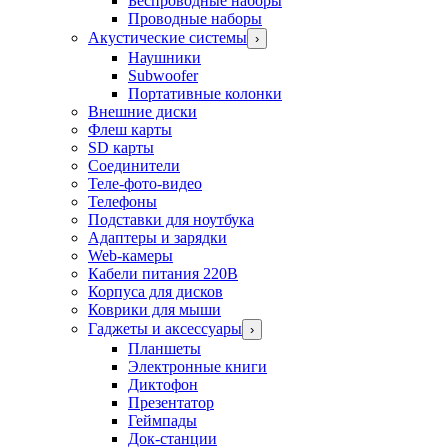
Беспроводные наборы
Проводные наборы
Акустические системы
›
Наушники
Subwoofer
Портативные колонки
Внешние диски
Флеш карты
SD карты
Соединители
Теле-фото-видео
Телефоны
Подставки для ноутбука
Адаптеры и зарядки
Web-камеры
Кабели питания 220В
Корпуса для дисков
Коврики для мыши
Гаджеты и аксессуары
›
Планшеты
Электронные книги
Диктофон
Презентатор
Геймпады
Док-станции