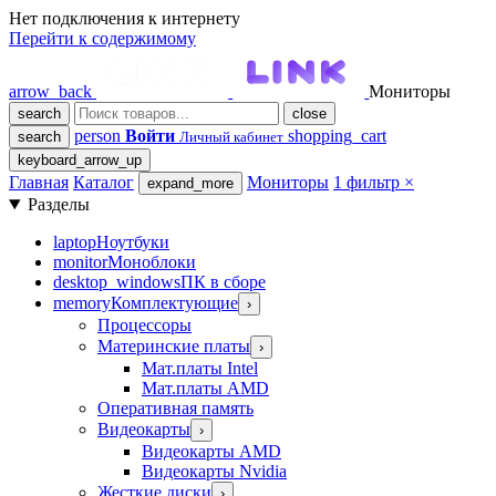
Нет подключения к интернету
Перейти к содержимому
arrow_back
Мониторы
search
close
person
Войти
shopping_cart
search
Личный кабинет
keyboard_arrow_up
Главная
Каталог
Мониторы
1 фильтр
×
expand_more
Разделы
laptop
Ноутбуки
monitor
Моноблоки
desktop_windows
ПК в сборе
memory
Комплектующие
›
Процессоры
Материнские платы
›
Мат.платы Intel
Мат.платы AMD
Оперативная память
Видеокарты
›
Видеокарты AMD
Видеокарты Nvidia
Жесткие диски
›