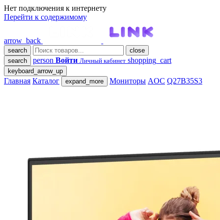
Нет подключения к интернету
Перейти к содержимому
arrow_back
search
close
person
Войти
shopping_cart
search
Личный кабинет
keyboard_arrow_up
Главная
Каталог
Мониторы
AOC
Q27B35S3
expand_more