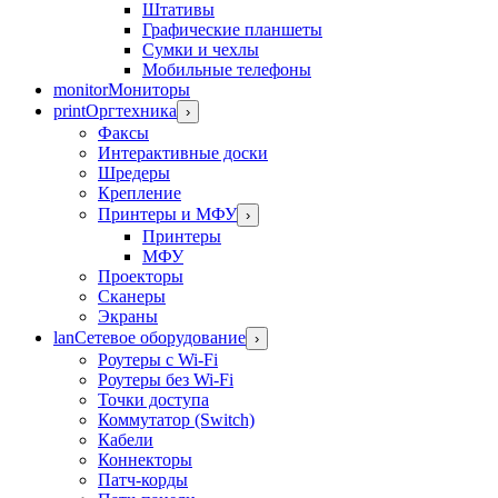
Штативы
Графические планшеты
Сумки и чехлы
Мобильные телефоны
monitor
Мониторы
print
Оргтехника
›
Факсы
Интерактивные доски
Шредеры
Крепление
Принтеры и МФУ
›
Принтеры
МФУ
Проекторы
Сканеры
Экраны
lan
Сетевое оборудование
›
Роутеры с Wi-Fi
Роутеры без Wi-Fi
Точки доступа
Коммутатор (Switch)
Кабели
Коннекторы
Патч-корды