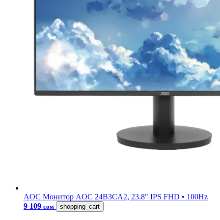
AOC
Монитор AOC 24B3CA2, 23.8" IPS FHD • 100Hz
9 109
сом
shopping_cart