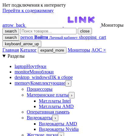
Нет подключения к интернету
Перейти к содержимому
arrow_back
Мониторы
search
close
person
Войти
shopping_cart
search
Личный кабинет
keyboard_arrow_up
Главная
Каталог
Мониторы
AOC
×
expand_more
Разделы
laptop
Ноутбуки
monitor
Моноблоки
desktop_windows
ПК в сборе
memory
Комплектующие
›
Процессоры
Материнские платы
›
Мат.платы Intel
Мат.платы AMD
Оперативная память
Видеокарты
›
Видеокарты AMD
Видеокарты Nvidia
Жесткие диски
›