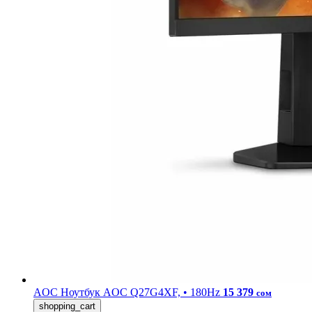
AOC
Ноутбук AOC Q27G4XF, • 180Hz
15 379
сом
shopping_cart