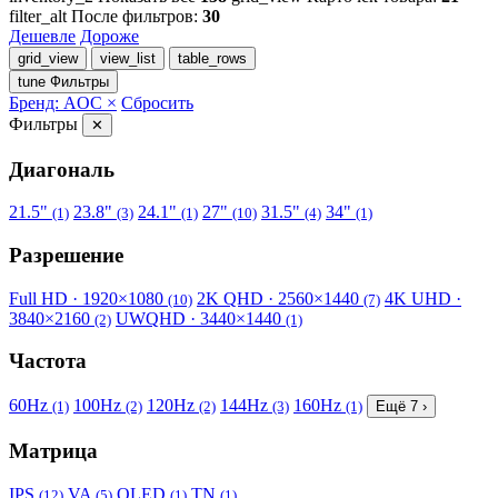
filter_alt
После фильтров:
30
Дешевле
Дороже
grid_view
view_list
table_rows
tune
Фильтры
Бренд: AOC ×
Сбросить
Фильтры
✕
Диагональ
21.5"
23.8"
24.1"
27"
31.5"
34"
(1)
(3)
(1)
(10)
(4)
(1)
Разрешение
Full HD · 1920×1080
2K QHD · 2560×1440
4K UHD ·
(10)
(7)
3840×2160
UWQHD · 3440×1440
(2)
(1)
Частота
60Hz
100Hz
120Hz
144Hz
160Hz
(1)
(2)
(2)
(3)
(1)
Ещё 7 ›
Матрица
IPS
VA
OLED
TN
(12)
(5)
(1)
(1)