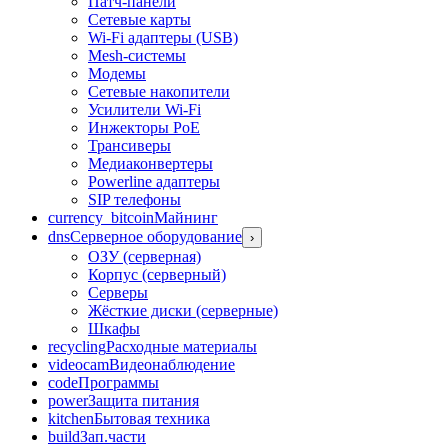
Патч-панели
Сетевые карты
Wi-Fi адаптеры (USB)
Mesh-системы
Модемы
Сетевые накопители
Усилители Wi-Fi
Инжекторы PoE
Трансиверы
Медиаконвертеры
Powerline адаптеры
SIP телефоны
currency_bitcoin
Майнинг
dns
Серверное оборудование
›
ОЗУ (серверная)
Корпус (серверный)
Серверы
Жёсткие диски (серверные)
Шкафы
recycling
Расходные материалы
videocam
Видеонаблюдение
code
Программы
power
Защита питания
kitchen
Бытовая техника
build
Зап.части