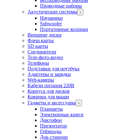
Беспроводные наборы
Проводные наборы
Акустические системы
›
Наушники
Subwoofer
Портативные колонки
Внешние диски
Флеш карты
SD карты
Соединители
Теле-фото-видео
Телефоны
Подставки для ноутбука
Адаптеры и зарядки
Web-камеры
Кабели питания 220В
Корпуса для дисков
Коврики для мыши
Гаджеты и аксессуары
›
Планшеты
Электронные книги
Диктофон
Презентатор
Геймпады
Док-станции