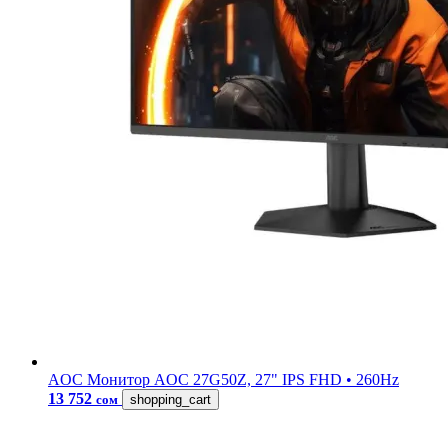
AOC
Монитор AOC 27G50Z, 27" IPS FHD • 260Hz
13 752
сом
shopping_cart