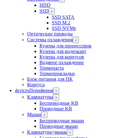
HDD
SSD
›
SSD SATA
SSD M.2
SSD NVMe
Оптические приводы
Системы охлаждения
›
Кулеры для процессоров
Кулеры для видеокарт
Кулеры для корпусов
Водяное охлаждение
Термопаста
Термопрокладки
Блок питания для ПК
Корпуса
devices
Периферия
›
Клавиатуры
›
Беспроводные KB
Проводные KB
Мыши
›
Беспроводные мыши
Проводные мыши
Клавиатура+мышь
›