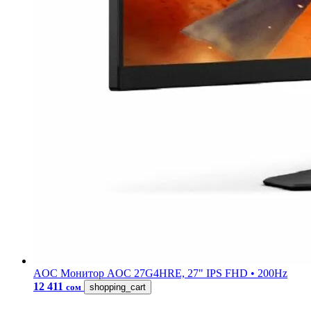
AOC
Монитор AOC 27G4HRE, 27" IPS FHD • 200Hz
12 411
сом
shopping_cart