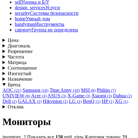
sell
Уценка и Б/У
design_services
Услуги
security
Системы безопасности
home
Умный дом
handyman
Инструменты
category
Группа не определена
Цена
Диагональ
Разрешение
Частота
Матрица
Соотношение
Изогнутый
Назначение
Бренд
AOC
Samsung
Titan Army
MSI
Philips
(21)
(10)
(10)
(8)
(7)
UNIVIEW
Acer
ASUS
X-Game
Xiaomi
Dahua
(6)
(3)
(3)
(3)
(3)
(2)
Dell
GALAX
Hikvision
LG
BenQ
HP
XG
(2)
(2)
(2)
(2)
(1)
(1)
(1)
Отклик
Мониторы
inventory_2
Показать все
158
grid_view
Карточек товара:
21