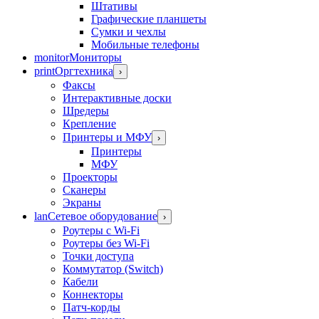
Штативы
Графические планшеты
Сумки и чехлы
Мобильные телефоны
monitor
Мониторы
print
Оргтехника
›
Факсы
Интерактивные доски
Шредеры
Крепление
Принтеры и МФУ
›
Принтеры
МФУ
Проекторы
Сканеры
Экраны
lan
Сетевое оборудование
›
Роутеры с Wi-Fi
Роутеры без Wi-Fi
Точки доступа
Коммутатор (Switch)
Кабели
Коннекторы
Патч-корды