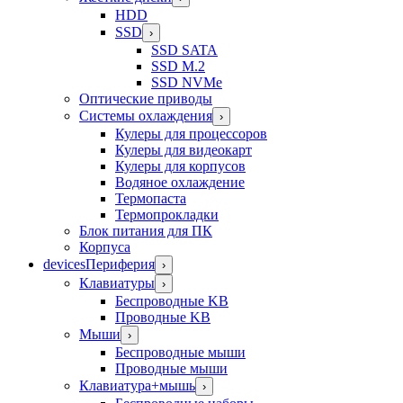
HDD
SSD
›
SSD SATA
SSD M.2
SSD NVMe
Оптические приводы
Системы охлаждения
›
Кулеры для процессоров
Кулеры для видеокарт
Кулеры для корпусов
Водяное охлаждение
Термопаста
Термопрокладки
Блок питания для ПК
Корпуса
devices
Периферия
›
Клавиатуры
›
Беспроводные KB
Проводные KB
Мыши
›
Беспроводные мыши
Проводные мыши
Клавиатура+мышь
›