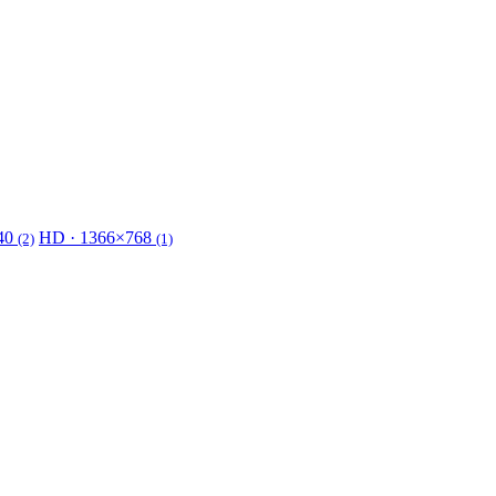
40
HD · 1366×768
(2)
(1)