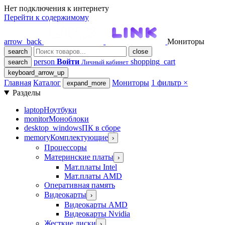
Нет подключения к интернету
Перейти к содержимому
arrow_back
Мониторы
search
close
person
Войти
shopping_cart
search
Личный кабинет
keyboard_arrow_up
Главная
Каталог
Мониторы
1 фильтр
×
expand_more
Разделы
laptop
Ноутбуки
monitor
Моноблоки
desktop_windows
ПК в сборе
memory
Комплектующие
›
Процессоры
Материнские платы
›
Мат.платы Intel
Мат.платы AMD
Оперативная память
Видеокарты
›
Видеокарты AMD
Видеокарты Nvidia
Жесткие диски
›