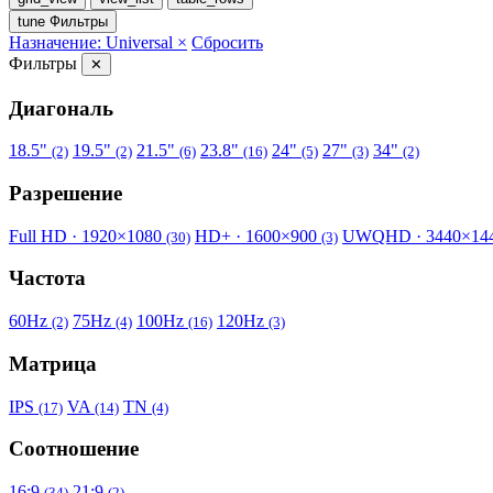
tune
Фильтры
Назначение: Universal ×
Сбросить
Фильтры
✕
Диагональ
18.5"
19.5"
21.5"
23.8"
24"
27"
34"
(2)
(2)
(6)
(16)
(5)
(3)
(2)
Разрешение
Full HD · 1920×1080
HD+ · 1600×900
UWQHD · 3440×14
(30)
(3)
Частота
60Hz
75Hz
100Hz
120Hz
(2)
(4)
(16)
(3)
Матрица
IPS
VA
TN
(17)
(14)
(4)
Соотношение
16:9
21:9
(34)
(2)