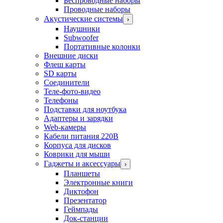
Беспроводные наборы
Проводные наборы
Акустические системы
›
Наушники
Subwoofer
Портативные колонки
Внешние диски
Флеш карты
SD карты
Соединители
Теле-фото-видео
Телефоны
Подставки для ноутбука
Адаптеры и зарядки
Web-камеры
Кабели питания 220В
Корпуса для дисков
Коврики для мыши
Гаджеты и аксессуары
›
Планшеты
Электронные книги
Диктофон
Презентатор
Геймпады
Док-станции