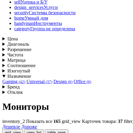
sell
Уценка и Б/У
design_services
Услуги
security
Системы безопасности
home
Умный дом
handyman
Инструменты
category
Группа не определена
Цена
Диагональ
Разрешение
Частота
Матрица
Соотношение
Изогнутый
Назначение
Gaming
Universal
Design
Office
(42)
(37)
(6)
(6)
Бренд
Отклик
Мониторы
inventory_2
Показать все
165
grid_view
Карточек товара:
37
filte
Дешевле
Дороже
grid_view
view_list
table_rows