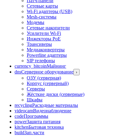
Патч-панели
Сетевые карты
Wi-Fi адаптеры (USB)
Mesh-системы
Модемы
Сетевые накопители
Усилители Wi-Fi
Инжекторы PoE
Трансиверы
Медиаконвертеры
Powerline адаптеры
SIP телефоны
currency_bitcoin
Майнинг
dns
Серверное оборудование
›
ОЗУ (серверная)
Корпус (серверный)
Серверы
Жёсткие диски (серверные)
Шкафы
recycling
Расходные материалы
videocam
Видеонаблюдение
code
Программы
power
Защита питания
kitchen
Бытовая техника
build
Зап.части