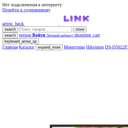
Нет подключения к интернету
Перейти к содержимому
arrow_back
search
close
person
Войти
shopping_cart
search
Личный кабинет
keyboard_arrow_up
Главная
Каталог
Мониторы
Hikvision
DS-D5022F
expand_more