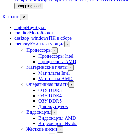
сом
shopping_cart
Каталог
✕
laptop
Ноутбуки
monitor
Моноблоки
desktop_windows
ПК в сборе
memory
Комплектующие
›
Процессоры
›
Процессоры Intel
Процессоры AMD
Материнские платы
›
Мат.платы Intel
Мат.платы AMD
Оперативная память
›
ОЗУ DDR3
ОЗУ DDR4
ОЗУ DDR5
Для ноутбуков
Видеокарты
›
Видеокарты AMD
Видеокарты Nvidia
Жесткие диски
›