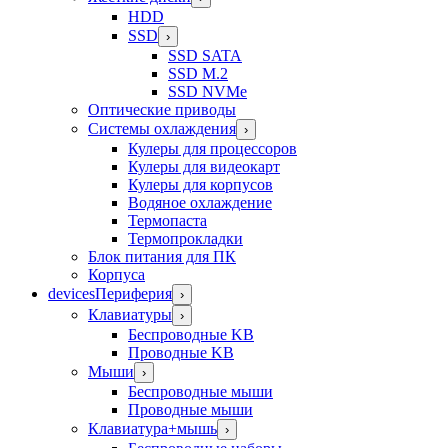
HDD
SSD
›
SSD SATA
SSD M.2
SSD NVMe
Оптические приводы
Системы охлаждения
›
Кулеры для процессоров
Кулеры для видеокарт
Кулеры для корпусов
Водяное охлаждение
Термопаста
Термопрокладки
Блок питания для ПК
Корпуса
devices
Периферия
›
Клавиатуры
›
Беспроводные KB
Проводные KB
Мыши
›
Беспроводные мыши
Проводные мыши
Клавиатура+мышь
›