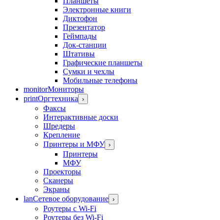
Планшеты
Электронные книги
Диктофон
Презентатор
Геймпады
Док-станции
Штативы
Графические планшеты
Сумки и чехлы
Мобильные телефоны
monitor
Мониторы
print
Оргтехника
›
Факсы
Интерактивные доски
Шредеры
Крепление
Принтеры и МФУ
›
Принтеры
МФУ
Проекторы
Сканеры
Экраны
lan
Сетевое оборудование
›
Роутеры с Wi-Fi
Роутеры без Wi-Fi