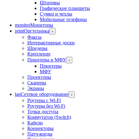
Штативы
Графические планшеты
Сумки и чехлы
Мобильные телефоны
monitor
Мониторы
print
Оргтехника
›
Факсы
Интерактивные доски
Шредеры
Крепление
Принтеры и МФУ
›
Принтеры
МФУ
Проекторы
Сканеры
Экраны
lan
Сетевое оборудование
›
Роутеры с Wi-Fi
Роутеры без Wi-Fi
Точки доступа
Коммутатор (Switch)
Кабели
Коннекторы
Патч-корды