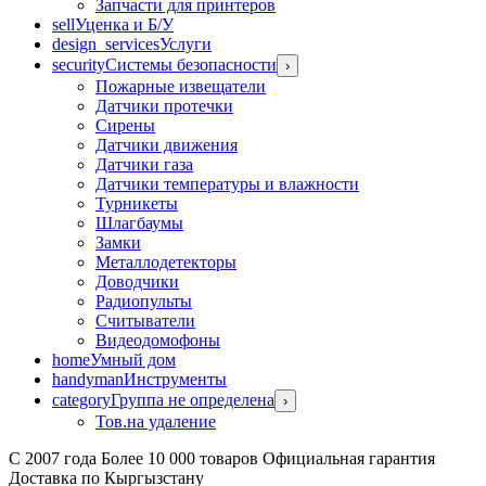
Запчасти для принтеров
sell
Уценка и Б/У
design_services
Услуги
security
Системы безопасности
›
Пожарные извещатели
Датчики протечки
Сирены
Датчики движения
Датчики газа
Датчики температуры и влажности
Турникеты
Шлагбаумы
Замки
Металлодетекторы
Доводчики
Радиопульты
Считыватели
Видеодомофоны
home
Умный дом
handyman
Инструменты
category
Группа не определена
›
Тов.на удаление
С 2007 года
Более 10 000 товаров
Официальная гарантия
Доставка по Кыргызстану