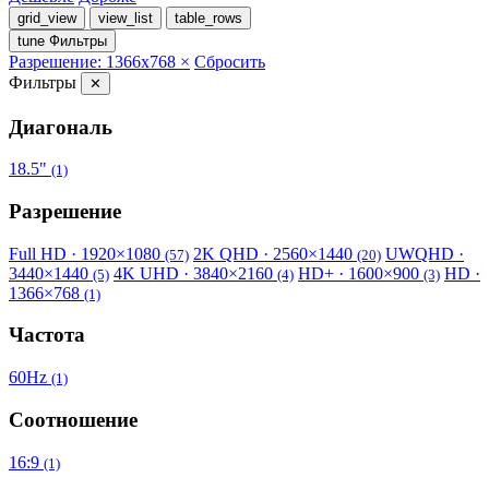
grid_view
view_list
table_rows
tune
Фильтры
Разрешение: 1366x768 ×
Сбросить
Фильтры
✕
Диагональ
18.5"
(1)
Разрешение
Full HD · 1920×1080
2K QHD · 2560×1440
UWQHD ·
(57)
(20)
3440×1440
4K UHD · 3840×2160
HD+ · 1600×900
HD ·
(5)
(4)
(3)
1366×768
(1)
Частота
60Hz
(1)
Соотношение
16:9
(1)