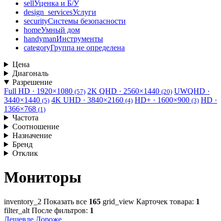
sell
Уценка и Б/У
design_services
Услуги
security
Системы безопасности
home
Умный дом
handyman
Инструменты
category
Группа не определена
Цена
Диагональ
Разрешение
Full HD · 1920×1080
2K QHD · 2560×1440
UWQHD ·
(57)
(20)
3440×1440
4K UHD · 3840×2160
HD+ · 1600×900
HD ·
(5)
(4)
(3)
1366×768
(1)
Частота
Соотношение
Назначение
Бренд
Отклик
Мониторы
inventory_2
Показать все
165
grid_view
Карточек товара:
1
filter_alt
После фильтров:
1
Дешевле
Дороже