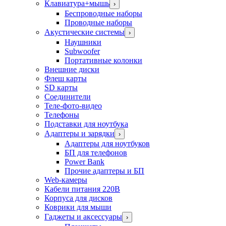
Клавиатура+мышь
›
Беспроводные наборы
Проводные наборы
Акустические системы
›
Наушники
Subwoofer
Портативные колонки
Внешние диски
Флеш карты
SD карты
Соединители
Теле-фото-видео
Телефоны
Подставки для ноутбука
Адаптеры и зарядки
›
Адаптеры для ноутбуков
БП для телефонов
Power Bank
Прочие адаптеры и БП
Web-камеры
Кабели питания 220В
Корпуса для дисков
Коврики для мыши
Гаджеты и аксессуары
›