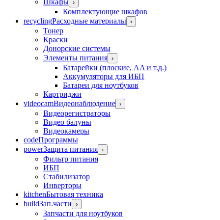
Шкафы
›
Комплектующие шкафов
recycling
Расходные материалы
›
Тонер
Краски
Донорские системы
Элементы питания
›
Батарейки (плоские, AA и т.д.)
Аккумуляторы для ИБП
Батареи для ноутбуков
Картриджи
videocam
Видеонаблюдение
›
Видеорегистраторы
Видео балуны
Видеокамеры
code
Программы
power
Защита питания
›
Фильтр питания
ИБП
Стабилизатор
Инверторы
kitchen
Бытовая техника
build
Зап.части
›
Запчасти для ноутбуков