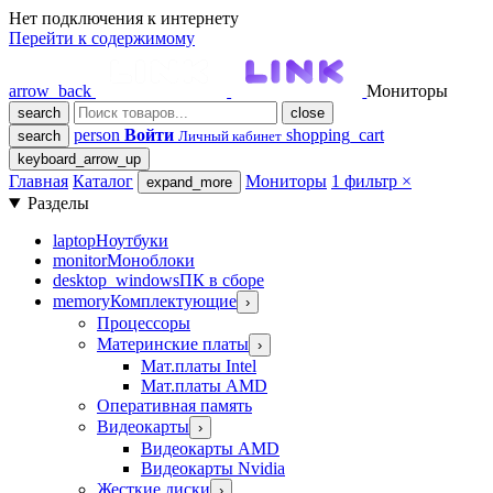
Нет подключения к интернету
Перейти к содержимому
arrow_back
Мониторы
search
close
person
Войти
shopping_cart
search
Личный кабинет
keyboard_arrow_up
Главная
Каталог
Мониторы
1 фильтр
×
expand_more
Разделы
laptop
Ноутбуки
monitor
Моноблоки
desktop_windows
ПК в сборе
memory
Комплектующие
›
Процессоры
Материнские платы
›
Мат.платы Intel
Мат.платы AMD
Оперативная память
Видеокарты
›
Видеокарты AMD
Видеокарты Nvidia
Жесткие диски
›