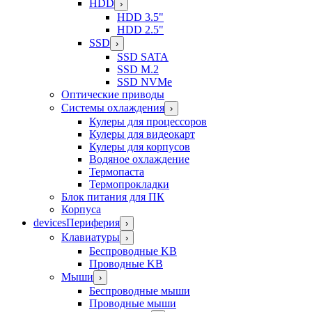
HDD
›
HDD 3.5"
HDD 2.5"
SSD
›
SSD SATA
SSD M.2
SSD NVMe
Оптические приводы
Системы охлаждения
›
Кулеры для процессоров
Кулеры для видеокарт
Кулеры для корпусов
Водяное охлаждение
Термопаста
Термопрокладки
Блок питания для ПК
Корпуса
devices
Периферия
›
Клавиатуры
›
Беспроводные KB
Проводные KB
Мыши
›
Беспроводные мыши
Проводные мыши