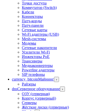
Точки доступа
Коммутатор (Switch)
Кабели
Коннекторы
Патч-корды
Патч-панели
Сетевые карты
Wi-Fi адаптеры (USB)
Mesh-системы
Модемы
Сетевые накопители
Усилители Wi-Fi
Инжекторы PoE
Трансиверы
Медиаконвертеры
Powerline адаптеры
SIP телефоны
currency_bitcoin
Майнинг
›
Райзеры
dns
Серверное оборудование
›
ОЗУ (серверная)
Корпус (серверный)
Серверы
Жёсткие диски (серверные)