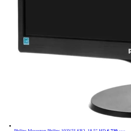
Philips
Монитор Philips 193V5LSB2, 18.5" HD
6 739