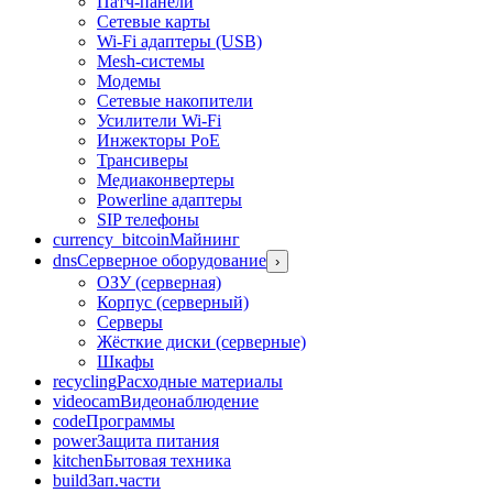
Патч-панели
Сетевые карты
Wi-Fi адаптеры (USB)
Mesh-системы
Модемы
Сетевые накопители
Усилители Wi-Fi
Инжекторы PoE
Трансиверы
Медиаконвертеры
Powerline адаптеры
SIP телефоны
currency_bitcoin
Майнинг
dns
Серверное оборудование
›
ОЗУ (серверная)
Корпус (серверный)
Серверы
Жёсткие диски (серверные)
Шкафы
recycling
Расходные материалы
videocam
Видеонаблюдение
code
Программы
power
Защита питания
kitchen
Бытовая техника
build
Зап.части