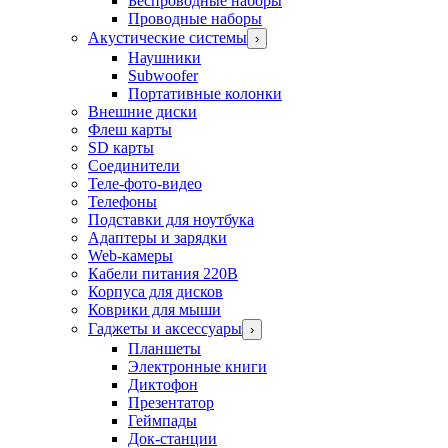
Беспроводные наборы
Проводные наборы
Акустические системы
›
Наушники
Subwoofer
Портативные колонки
Внешние диски
Флеш карты
SD карты
Соединители
Теле-фото-видео
Телефоны
Подставки для ноутбука
Адаптеры и зарядки
Web-камеры
Кабели питания 220В
Корпуса для дисков
Коврики для мыши
Гаджеты и аксессуары
›
Планшеты
Электронные книги
Диктофон
Презентатор
Геймпады
Док-станции