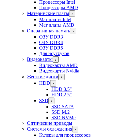
Процессоры Intel
Процессоры AMD
Материнские платы
›
Мат.платы Intel
Мат.платы AMD
Оперативная память
›
ОЗУ DDR3
ОЗУ DDR4
ОЗУ DDR5
Для ноутбуков
Видеокарты
›
Видеокарты AMD
Видеокарты Nvidia
Жесткие диски
›
HDD
›
HDD 3.5"
HDD 2.5"
SSD
›
SSD SATA
SSD M.2
SSD NVMe
Оптические приводы
Системы охлаждения
›
Кулеры для процессоров