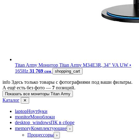
Titan Army
Монитор Titan Army M34E3R, 34" VA UW •
165Hz
31 769
сом
shopping_cart
info
Здесь только товары с фотографиями под ваши фильтры.
А ещё есть без фото —
7
позиций.
Показать все мониторы Titan Army
Каталог
✕
laptop
Ноутбуки
monitor
Моноблоки
desktop_windows
ПК в сборе
memory
Комплектующие
›
Процессоры
›