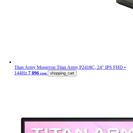
Titan Army
Монитор Titan Army P2418C, 24" IPS FHD •
144Hz
7 896
сом
shopping_cart