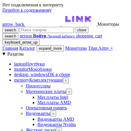
Нет подключения к интернету
Перейти к содержимому
arrow_back
Мониторы
search
close
person
Войти
shopping_cart
search
Личный кабинет
keyboard_arrow_up
Главная
Каталог
Мониторы
Titan Army
×
expand_more
Разделы
laptop
Ноутбуки
monitor
Моноблоки
desktop_windows
ПК в сборе
memory
Комплектующие
›
Процессоры
Материнские платы
›
Мат.платы Intel
Мат.платы AMD
Оперативная память
Видеокарты
›
Видеокарты AMD
Видеокарты Nvidia
Жесткие диски
›