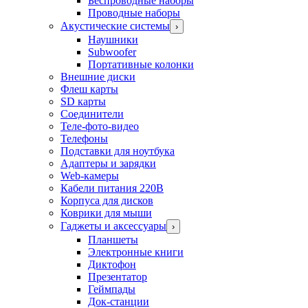
Беспроводные наборы
Проводные наборы
Акустические системы
›
Наушники
Subwoofer
Портативные колонки
Внешние диски
Флеш карты
SD карты
Соединители
Теле-фото-видео
Телефоны
Подставки для ноутбука
Адаптеры и зарядки
Web-камеры
Кабели питания 220В
Корпуса для дисков
Коврики для мыши
Гаджеты и аксессуары
›
Планшеты
Электронные книги
Диктофон
Презентатор
Геймпады
Док-станции