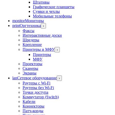
Штативы
Графические планшеты
Сумки и чехлы
Мобильные телефоны
monitor
Мониторы
print
Оргтехника
›
Факсы
Интерактивные доски
Шредеры
Крепление
Принтеры и МФУ
›
Принтеры
МФУ
Проекторы
Сканеры
Экраны
lan
Сетевое оборудование
›
Роутеры с Wi-Fi
Роутеры без Wi-Fi
Точки доступа
Коммутатор (Switch)
Кабели
Коннекторы
Патч-корды