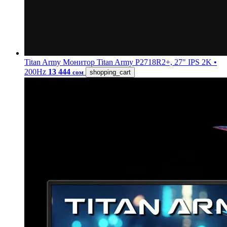
Titan Army
Монитор Titan Army P2718R2+, 27" IPS 2K •
200Hz
13 444
сом
shopping_cart