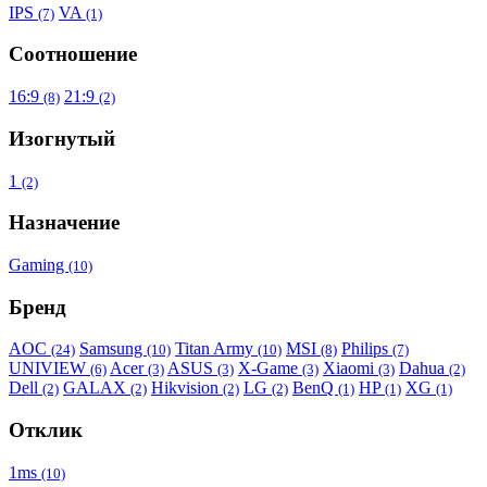
IPS
VA
(7)
(1)
Соотношение
16:9
21:9
(8)
(2)
Изогнутый
1
(2)
Назначение
Gaming
(10)
Бренд
AOC
Samsung
Titan Army
MSI
Philips
(24)
(10)
(10)
(8)
(7)
UNIVIEW
Acer
ASUS
X-Game
Xiaomi
Dahua
(6)
(3)
(3)
(3)
(3)
(2)
Dell
GALAX
Hikvision
LG
BenQ
HP
XG
(2)
(2)
(2)
(2)
(1)
(1)
(1)
Отклик
1ms
(10)