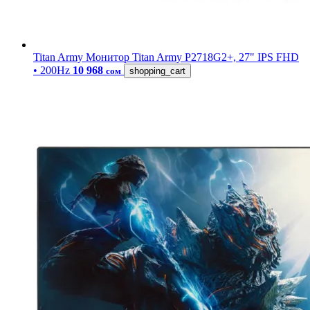
Titan Army
Монитор Titan Army P2718G2+, 27" IPS FHD
• 200Hz
10 968
сом
shopping_cart