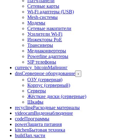
Патч-панели
Сетевые карты
Wi-Fi адаптеры (USB)
Mesh-системы
Модемы
Сетевые накопители
Усилители Wi-Fi
Инжекторы PoE
Трансиверы
Медиаконвертеры
Powerline адаптеры
SIP телефоны
currency_bitcoin
Майнинг
dns
Серверное оборудование
›
ОЗУ (серверная)
Корпус (серверный)
Серверы
Жёсткие диски (серверные)
Шкафы
recycling
Расходные материалы
videocam
Видеонаблюдение
code
Программы
power
Защита питания
kitchen
Бытовая техника
build
Зап.части