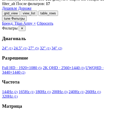
filter_alt
После фильтров:
17
Дешевле
Дороже
grid_view
view_list
table_rows
tune
Фильтры
Бренд: Titan Army ×
Сбросить
Фильтры
✕
Диагональ
24"
24.5"
27"
32"
34"
(1)
(1)
(5)
(1)
(2)
Разрешение
Full HD · 1920×1080
2K QHD · 2560×1440
UWQHD ·
(5)
(3)
3440×1440
(2)
Частота
144Hz
165Hz
180Hz
200Hz
240Hz
260Hz
(2)
(1)
(1)
(3)
(1)
(1)
320Hz
(1)
Матрица