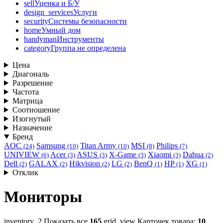
sell
Уценка и Б/У
design_services
Услуги
security
Системы безопасности
home
Умный дом
handyman
Инструменты
category
Группа не определена
Цена
Диагональ
Разрешение
Частота
Матрица
Соотношение
Изогнутый
Назначение
Бренд
AOC
Samsung
Titan Army
MSI
Philips
(24)
(10)
(10)
(8)
(7)
UNIVIEW
Acer
ASUS
X-Game
Xiaomi
Dahua
(6)
(3)
(3)
(3)
(3)
(2)
Dell
GALAX
Hikvision
LG
BenQ
HP
XG
(2)
(2)
(2)
(2)
(1)
(1)
(1)
Отклик
Мониторы
inventory_2
Показать все
165
grid_view
Карточек товара:
10