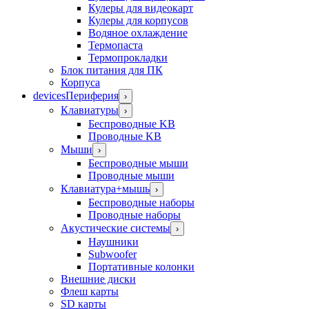
Кулеры для видеокарт
Кулеры для корпусов
Водяное охлаждение
Термопаста
Термопрокладки
Блок питания для ПК
Корпуса
devices
Периферия
›
Клавиатуры
›
Беспроводные KB
Проводные KB
Мыши
›
Беспроводные мыши
Проводные мыши
Клавиатура+мышь
›
Беспроводные наборы
Проводные наборы
Акустические системы
›
Наушники
Subwoofer
Портативные колонки
Внешние диски
Флеш карты
SD карты