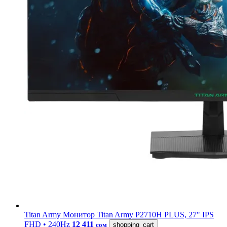
Titan Army
Монитор Titan Army P2710H PLUS, 27" IPS
FHD • 240Hz
12 411
сом
shopping_cart