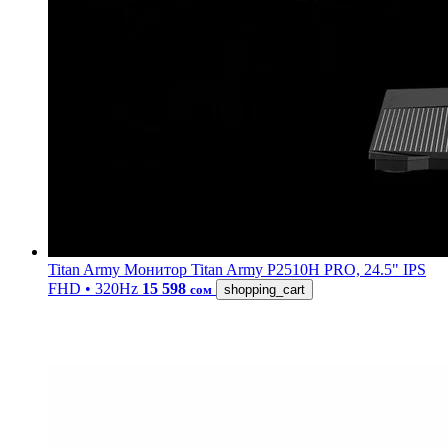
Titan Army
Монитор Titan Army P2510H PRO, 24.5" IPS
FHD • 320Hz
15 598
сом
shopping_cart