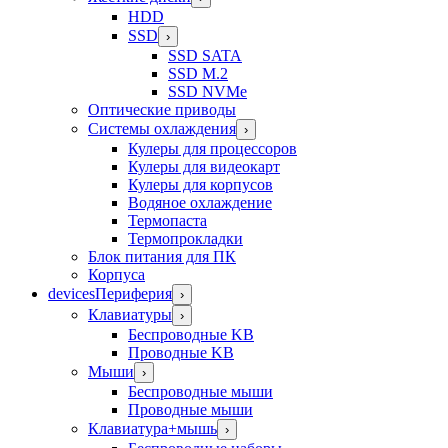
HDD
SSD
›
SSD SATA
SSD M.2
SSD NVMe
Оптические приводы
Системы охлаждения
›
Кулеры для процессоров
Кулеры для видеокарт
Кулеры для корпусов
Водяное охлаждение
Термопаста
Термопрокладки
Блок питания для ПК
Корпуса
devices
Периферия
›
Клавиатуры
›
Беспроводные KB
Проводные KB
Мыши
›
Беспроводные мыши
Проводные мыши
Клавиатура+мышь
›