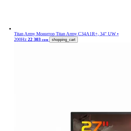
Titan Army
Монитор Titan Army C34A1R+, 34" UW •
200Hz
22 303
сом
shopping_cart