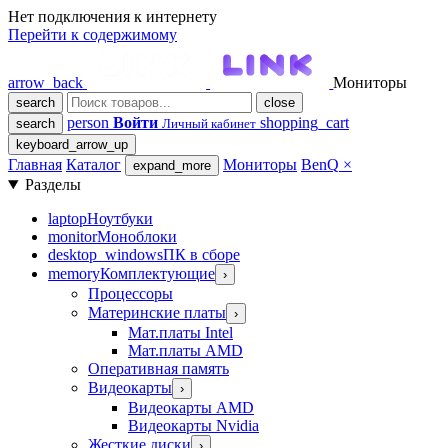
Нет подключения к интернету
Перейти к содержимому
arrow_back
Мониторы
search
close
person
Войти
shopping_cart
search
Личный кабинет
keyboard_arrow_up
Главная
Каталог
Мониторы
BenQ
×
expand_more
Разделы
laptop
Ноутбуки
monitor
Моноблоки
desktop_windows
ПК в сборе
memory
Комплектующие
›
Процессоры
Материнские платы
›
Мат.платы Intel
Мат.платы AMD
Оперативная память
Видеокарты
›
Видеокарты AMD
Видеокарты Nvidia
Жесткие диски
›