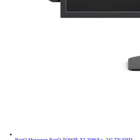
BenQ
Монитор BenQ ZOWIE XL2586X+, 24" TN FHD