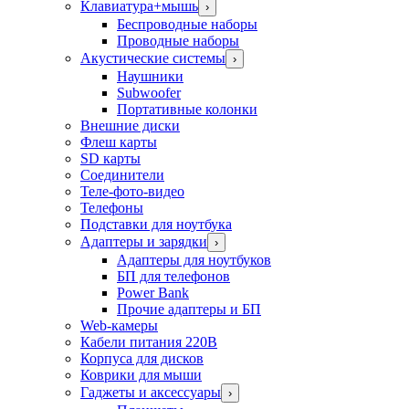
Клавиатура+мышь
›
Беспроводные наборы
Проводные наборы
Акустические системы
›
Наушники
Subwoofer
Портативные колонки
Внешние диски
Флеш карты
SD карты
Соединители
Теле-фото-видео
Телефоны
Подставки для ноутбука
Адаптеры и зарядки
›
Адаптеры для ноутбуков
БП для телефонов
Power Bank
Прочие адаптеры и БП
Web-камеры
Кабели питания 220В
Корпуса для дисков
Коврики для мыши
Гаджеты и аксессуары
›