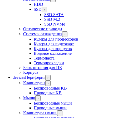
HDD
SSD
›
SSD SATA
SSD M.2
SSD NVMe
Оптические приводы
Системы охлаждения
›
Кулеры для процессоров
Кулеры для видеокарт
Кулеры для корпусов
Водяное охлаждение
Термопаста
Термопрокладки
Блок питания для ПК
Корпуса
devices
Периферия
›
Клавиатуры
›
Беспроводные KB
Проводные KB
Мыши
›
Беспроводные мыши
Проводные мыши
Клавиатура+мышь
›