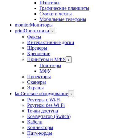
Штативы
Графические планшеты
Сумки и чехлы
Мобильные телефоны
monitor
Мониторы
print
Оргтехника
›
Факсы
Интерактивные доски
Шредеры
Крепление
Принтеры и МФУ
›
Принтеры
МФУ
Проекторы
Сканеры
Экраны
lan
Сетевое оборудование
›
Роутеры с Wi-Fi
Роутеры без Wi-Fi
Точки доступа
Коммутатор (Switch)
Кабели
Коннекторы
Патч-корды