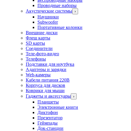
Беспроводные наборы
Проводные наборы
Акустические системы
›
Наушники
Subwoofer
Портативные колонки
Внешние диски
Флеш карты
SD карты
Соединители
Теле-фото-видео
Телефоны
Подставки для ноутбука
Адаптеры и зарядки
Web-камеры
Кабели питания 220В
Корпуса для дисков
Коврики для мыши
Гаджеты и аксессуары
›
Планшеты
Электронные книги
Диктофон
Презентатор
Геймпады
Док-станции