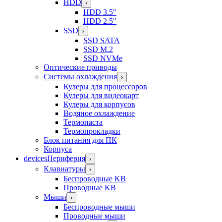
HDD
›
HDD 3.5"
HDD 2.5"
SSD
›
SSD SATA
SSD M.2
SSD NVMe
Оптические приводы
Системы охлаждения
›
Кулеры для процессоров
Кулеры для видеокарт
Кулеры для корпусов
Водяное охлаждение
Термопаста
Термопрокладки
Блок питания для ПК
Корпуса
devices
Периферия
›
Клавиатуры
›
Беспроводные KB
Проводные KB
Мыши
›
Беспроводные мыши
Проводные мыши