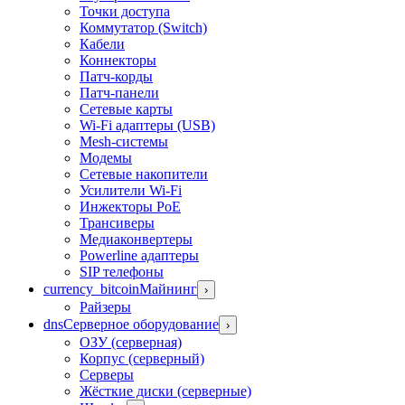
Точки доступа
Коммутатор (Switch)
Кабели
Коннекторы
Патч-корды
Патч-панели
Сетевые карты
Wi-Fi адаптеры (USB)
Mesh-системы
Модемы
Сетевые накопители
Усилители Wi-Fi
Инжекторы PoE
Трансиверы
Медиаконвертеры
Powerline адаптеры
SIP телефоны
currency_bitcoin
Майнинг
›
Райзеры
dns
Серверное оборудование
›
ОЗУ (серверная)
Корпус (серверный)
Серверы
Жёсткие диски (серверные)