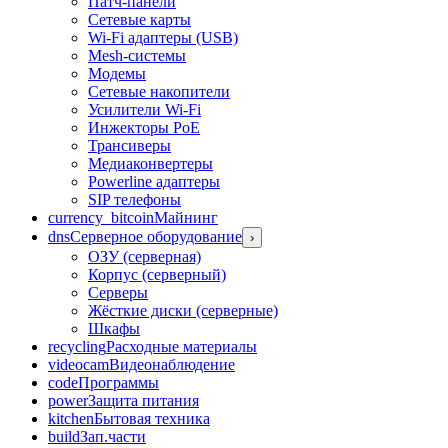
Патч-панели
Сетевые карты
Wi-Fi адаптеры (USB)
Mesh-системы
Модемы
Сетевые накопители
Усилители Wi-Fi
Инжекторы PoE
Трансиверы
Медиаконвертеры
Powerline адаптеры
SIP телефоны
currency_bitcoin
Майнинг
dns
Серверное оборудование
›
ОЗУ (серверная)
Корпус (серверный)
Серверы
Жёсткие диски (серверные)
Шкафы
recycling
Расходные материалы
videocam
Видеонаблюдение
code
Программы
power
Защита питания
kitchen
Бытовая техника
build
Зап.части