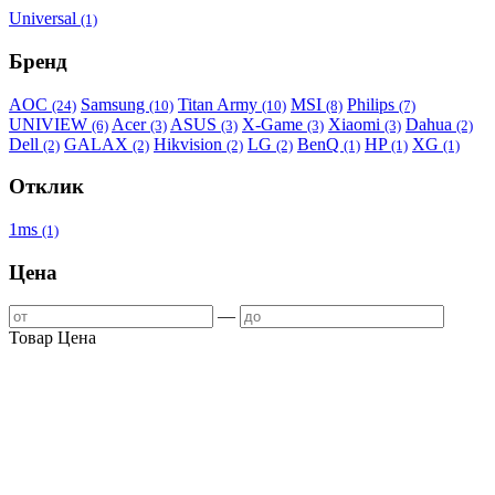
Universal
(1)
Бренд
AOC
Samsung
Titan Army
MSI
Philips
(24)
(10)
(10)
(8)
(7)
UNIVIEW
Acer
ASUS
X-Game
Xiaomi
Dahua
(6)
(3)
(3)
(3)
(3)
(2)
Dell
GALAX
Hikvision
LG
BenQ
HP
XG
(2)
(2)
(2)
(2)
(1)
(1)
(1)
Отклик
1ms
(1)
Цена
—
Товар
Цена