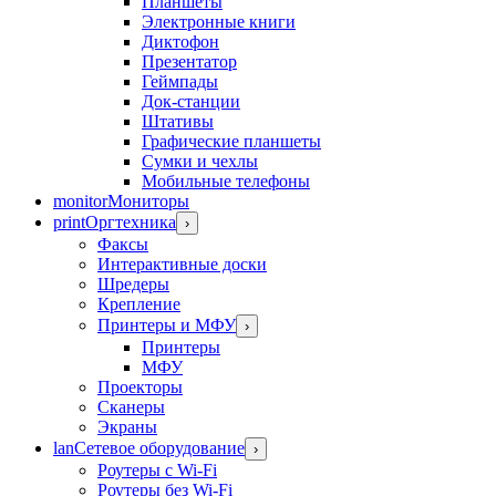
Планшеты
Электронные книги
Диктофон
Презентатор
Геймпады
Док-станции
Штативы
Графические планшеты
Сумки и чехлы
Мобильные телефоны
monitor
Мониторы
print
Оргтехника
›
Факсы
Интерактивные доски
Шредеры
Крепление
Принтеры и МФУ
›
Принтеры
МФУ
Проекторы
Сканеры
Экраны
lan
Сетевое оборудование
›
Роутеры с Wi-Fi
Роутеры без Wi-Fi