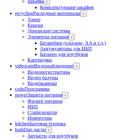
Шкафы
›
Комплектующие шкафов
recycling
Расходные материалы
›
Тонер
Краски
Донорские системы
Элементы питания
›
Батарейки (плоские, AA и т.д.)
Аккумуляторы для ИБП
Батареи для ноутбуков
Картриджи
videocam
Видеонаблюдение
›
Видеорегистраторы
Видео балуны
Видеокамеры
code
Программы
power
Защита питания
›
Фильтр питания
ИБП
Стабилизатор
Инверторы
kitchen
Бытовая техника
build
Зап.части
›
Запчасти для ноутбуков