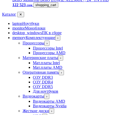
122 523
сом
shopping_cart
Каталог
✕
laptop
Ноутбуки
monitor
Моноблоки
desktop_windows
ПК в сборе
memory
Комплектующие
›
Процессоры
›
Процессоры Intel
Процессоры AMD
Материнские платы
›
Мат.платы Intel
Мат.платы AMD
Оперативная память
›
ОЗУ DDR3
ОЗУ DDR4
ОЗУ DDR5
Для ноутбуков
Видеокарты
›
Видеокарты AMD
Видеокарты Nvidia
Жесткие диски
›