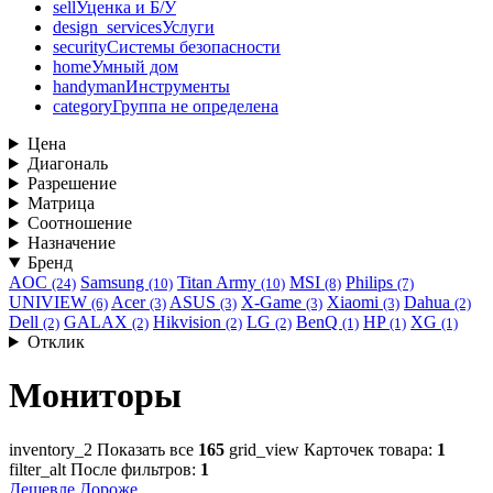
sell
Уценка и Б/У
design_services
Услуги
security
Системы безопасности
home
Умный дом
handyman
Инструменты
category
Группа не определена
Цена
Диагональ
Разрешение
Матрица
Соотношение
Назначение
Бренд
AOC
Samsung
Titan Army
MSI
Philips
(24)
(10)
(10)
(8)
(7)
UNIVIEW
Acer
ASUS
X-Game
Xiaomi
Dahua
(6)
(3)
(3)
(3)
(3)
(2)
Dell
GALAX
Hikvision
LG
BenQ
HP
XG
(2)
(2)
(2)
(2)
(1)
(1)
(1)
Отклик
Мониторы
inventory_2
Показать все
165
grid_view
Карточек товара:
1
filter_alt
После фильтров:
1
Дешевле
Дороже