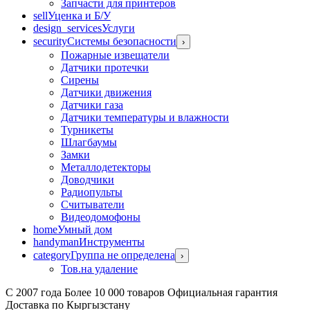
Запчасти для принтеров
sell
Уценка и Б/У
design_services
Услуги
security
Системы безопасности
›
Пожарные извещатели
Датчики протечки
Сирены
Датчики движения
Датчики газа
Датчики температуры и влажности
Турникеты
Шлагбаумы
Замки
Металлодетекторы
Доводчики
Радиопульты
Считыватели
Видеодомофоны
home
Умный дом
handyman
Инструменты
category
Группа не определена
›
Тов.на удаление
С 2007 года
Более 10 000 товаров
Официальная гарантия
Доставка по Кыргызстану