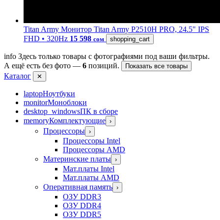
Titan Army
Монитор Titan Army P2510H PRO, 24.5" IPS
FHD • 320Hz
15 598
сом
shopping_cart
info
Здесь только товары с фотографиями под ваши фильтры.
А ещё есть без фото —
6
позиций.
Показать все товары
Каталог
✕
laptop
Ноутбуки
monitor
Моноблоки
desktop_windows
ПК в сборе
memory
Комплектующие
›
Процессоры
›
Процессоры Intel
Процессоры AMD
Материнские платы
›
Мат.платы Intel
Мат.платы AMD
Оперативная память
›
ОЗУ DDR3
ОЗУ DDR4
ОЗУ DDR5