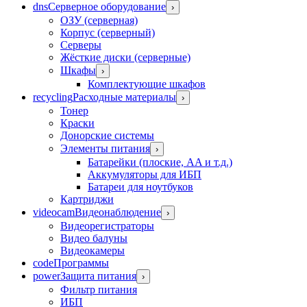
dns
Серверное оборудование
›
ОЗУ (серверная)
Корпус (серверный)
Серверы
Жёсткие диски (серверные)
Шкафы
›
Комплектующие шкафов
recycling
Расходные материалы
›
Тонер
Краски
Донорские системы
Элементы питания
›
Батарейки (плоские, AA и т.д.)
Аккумуляторы для ИБП
Батареи для ноутбуков
Картриджи
videocam
Видеонаблюдение
›
Видеорегистраторы
Видео балуны
Видеокамеры
code
Программы
power
Защита питания
›
Фильтр питания
ИБП