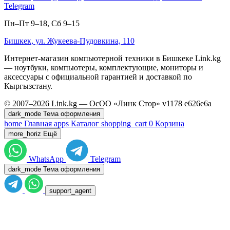
Telegram
Пн–Пт 9–18, Сб 9–15
Бишкек, ул. Жукеева-Пудовкина, 110
Интернет-магазин компьютерной техники в Бишкеке Link.kg
— ноутбуки, компьютеры, комплектующие, мониторы и
аксессуары с официальной гарантией и доставкой по
Кыргызстану.
© 2007–2026 Link.kg — ОсОО «Линк Стор»
v1178
e626e6a
dark_mode
Тема оформления
home
Главная
apps
Каталог
shopping_cart
0
Корзина
more_horiz
Ещё
WhatsApp
Telegram
dark_mode
Тема оформления
support_agent