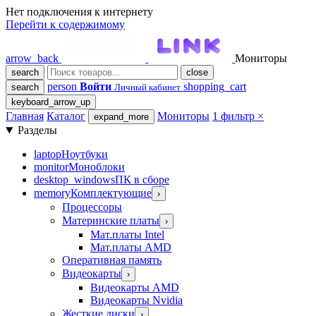
Нет подключения к интернету
Перейти к содержимому
arrow_back
Мониторы
search
close
person
Войти
shopping_cart
search
Личный кабинет
keyboard_arrow_up
Главная
Каталог
Мониторы
1 фильтр
×
expand_more
Разделы
laptop
Ноутбуки
monitor
Моноблоки
desktop_windows
ПК в сборе
memory
Комплектующие
›
Процессоры
Материнские платы
›
Мат.платы Intel
Мат.платы AMD
Оперативная память
Видеокарты
›
Видеокарты AMD
Видеокарты Nvidia
Жесткие диски
›