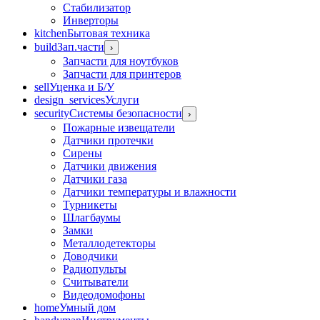
Стабилизатор
Инверторы
kitchen
Бытовая техника
build
Зап.части
›
Запчасти для ноутбуков
Запчасти для принтеров
sell
Уценка и Б/У
design_services
Услуги
security
Системы безопасности
›
Пожарные извещатели
Датчики протечки
Сирены
Датчики движения
Датчики газа
Датчики температуры и влажности
Турникеты
Шлагбаумы
Замки
Металлодетекторы
Доводчики
Радиопульты
Считыватели
Видеодомофоны
home
Умный дом