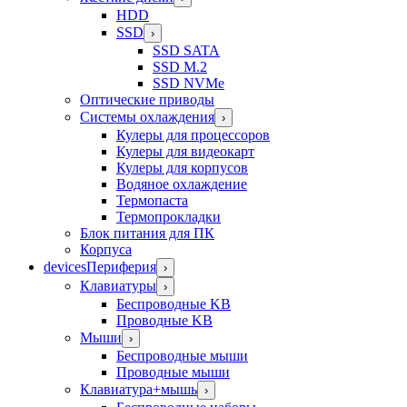
HDD
SSD
›
SSD SATA
SSD M.2
SSD NVMe
Оптические приводы
Системы охлаждения
›
Кулеры для процессоров
Кулеры для видеокарт
Кулеры для корпусов
Водяное охлаждение
Термопаста
Термопрокладки
Блок питания для ПК
Корпуса
devices
Периферия
›
Клавиатуры
›
Беспроводные KB
Проводные KB
Мыши
›
Беспроводные мыши
Проводные мыши
Клавиатура+мышь
›