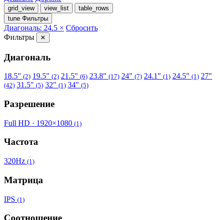
grid_view
view_list
table_rows
tune
Фильтры
Диагональ: 24.5 ×
Сбросить
Фильтры
✕
Диагональ
18.5"
19.5"
21.5"
23.8"
24"
24.1"
24.5"
27"
(2)
(2)
(6)
(17)
(7)
(1)
(1)
31.5"
32"
34"
(42)
(5)
(1)
(5)
Разрешение
Full HD · 1920×1080
(1)
Частота
320Hz
(1)
Матрица
IPS
(1)
Соотношение