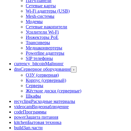
Патч-панели
Сетевые карты
Wi-Fi адаптеры (USB)
Mesh-системы
Модемы
Сетевые накопители
Усилители Wi-Fi
Инжекторы PoE
Трансиверы
Медиаконвертеры
Powerline адаптеры
SIP телефоны
currency_bitcoin
Майнинг
dns
Серверное оборудование
›
ОЗУ (серверная)
Корпус (серверный)
Серверы
Жёсткие диски (серверные)
Шкафы
recycling
Расходные материалы
videocam
Видеонаблюдение
code
Программы
power
Защита питания
kitchen
Бытовая техника
build
Зап.части