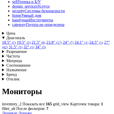
sell
Уценка и Б/У
design_services
Услуги
security
Системы безопасности
home
Умный дом
handyman
Инструменты
category
Группа не определена
Цена
Диагональ
18.5"
19.5"
21.5"
23.8"
24"
24.1"
24.5"
27"
(2)
(2)
(6)
(17)
(7)
(1)
(1)
31.5"
32"
34"
(42)
(5)
(1)
(5)
Разрешение
Частота
Матрица
Соотношение
Назначение
Бренд
Отклик
Мониторы
inventory_2
Показать все
165
grid_view
Карточек товара:
1
filter_alt
После фильтров:
7
Дешевле
Дороже