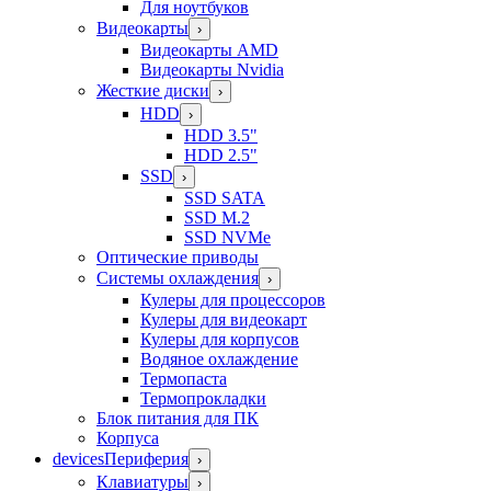
Для ноутбуков
Видеокарты
›
Видеокарты AMD
Видеокарты Nvidia
Жесткие диски
›
HDD
›
HDD 3.5"
HDD 2.5"
SSD
›
SSD SATA
SSD M.2
SSD NVMe
Оптические приводы
Системы охлаждения
›
Кулеры для процессоров
Кулеры для видеокарт
Кулеры для корпусов
Водяное охлаждение
Термопаста
Термопрокладки
Блок питания для ПК
Корпуса
devices
Периферия
›
Клавиатуры
›