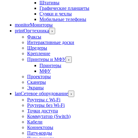
Штативы
Графические планшеты
Сумки и чехлы
Мобильные телефоны
monitor
Мониторы
print
Оргтехника
›
Факсы
Интерактивные доски
Шредеры
Крепление
Принтеры и МФУ
›
Принтеры
МФУ
Проекторы
Сканеры
Экраны
lan
Сетевое оборудование
›
Роутеры с Wi-Fi
Роутеры без Wi-Fi
Точки доступа
Коммутатор (Switch)
Кабели
Коннекторы
Патч-корды