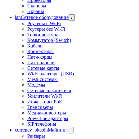
Проекторы
Сканеры
Экраны
lan
Сетевое оборудование
›
Роутеры с Wi-Fi
Роутеры без Wi-Fi
Точки доступа
Коммутатор (Switch)
Кабели
Коннекторы
Патч-корды
Патч-панели
Сетевые карты
Wi-Fi адаптеры (USB)
Mesh-системы
Модемы
Сетевые накопители
Усилители Wi-Fi
Инжекторы PoE
Трансиверы
Медиаконвертеры
Powerline адаптеры
SIP телефоны
currency_bitcoin
Майнинг
›
Райзеры