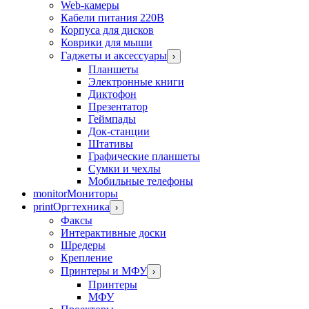
Web-камеры
Кабели питания 220В
Корпуса для дисков
Коврики для мыши
Гаджеты и аксессуары
›
Планшеты
Электронные книги
Диктофон
Презентатор
Геймпады
Док-станции
Штативы
Графические планшеты
Сумки и чехлы
Мобильные телефоны
monitor
Мониторы
print
Оргтехника
›
Факсы
Интерактивные доски
Шредеры
Крепление
Принтеры и МФУ
›
Принтеры
МФУ