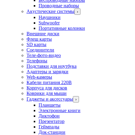
Беспроводные наборы
Проводные наборы
Акустические системы
›
Наушники
Subwoofer
Портативные колонки
Внешние диски
Флеш карты
SD карты
Соединители
Теле-фото-видео
Телефоны
Подставки для ноутбука
Адаптеры и зарядки
Web-камеры
Кабели питания 220В
Корпуса для дисков
Коврики для мыши
Гаджеты и аксессуары
›
Планшеты
Электронные книги
Диктофон
Презентатор
Геймпады
Док-станции