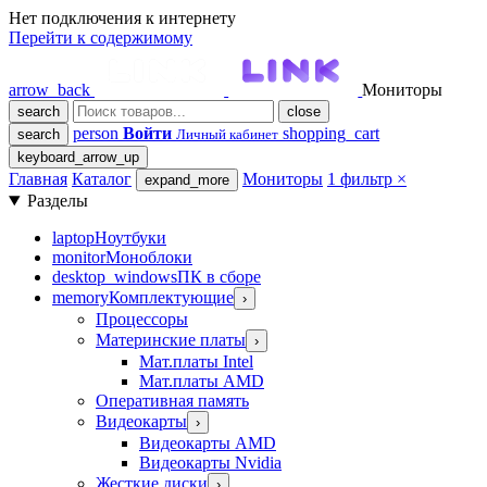
Нет подключения к интернету
Перейти к содержимому
arrow_back
Мониторы
search
close
person
Войти
shopping_cart
search
Личный кабинет
keyboard_arrow_up
Главная
Каталог
Мониторы
1 фильтр
×
expand_more
Разделы
laptop
Ноутбуки
monitor
Моноблоки
desktop_windows
ПК в сборе
memory
Комплектующие
›
Процессоры
Материнские платы
›
Мат.платы Intel
Мат.платы AMD
Оперативная память
Видеокарты
›
Видеокарты AMD
Видеокарты Nvidia
Жесткие диски
›