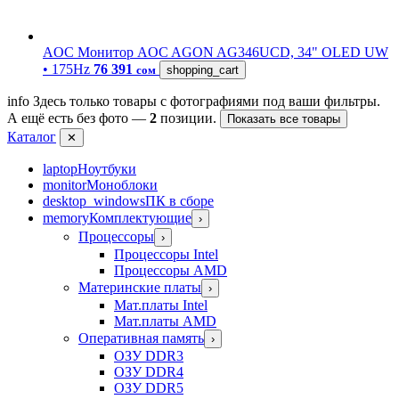
AOC
Монитор AOC AGON AG346UCD, 34" OLED UW
• 175Hz
76 391
сом
shopping_cart
info
Здесь только товары с фотографиями под ваши фильтры.
А ещё есть без фото —
2
позиции.
Показать все товары
Каталог
✕
laptop
Ноутбуки
monitor
Моноблоки
desktop_windows
ПК в сборе
memory
Комплектующие
›
Процессоры
›
Процессоры Intel
Процессоры AMD
Материнские платы
›
Мат.платы Intel
Мат.платы AMD
Оперативная память
›
ОЗУ DDR3
ОЗУ DDR4
ОЗУ DDR5