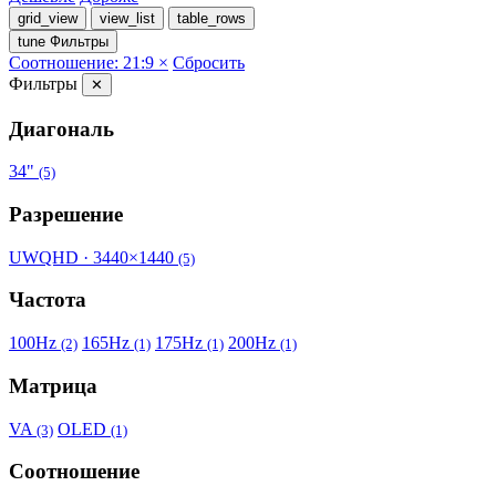
grid_view
view_list
table_rows
tune
Фильтры
Соотношение: 21:9 ×
Сбросить
Фильтры
✕
Диагональ
34"
(5)
Разрешение
UWQHD · 3440×1440
(5)
Частота
100Hz
165Hz
175Hz
200Hz
(2)
(1)
(1)
(1)
Матрица
VA
OLED
(3)
(1)
Соотношение