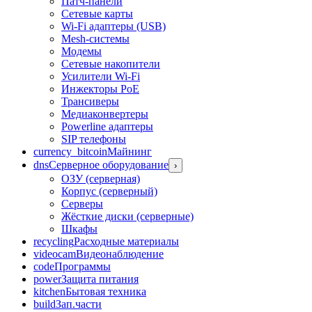
Патч-панели
Сетевые карты
Wi-Fi адаптеры (USB)
Mesh-системы
Модемы
Сетевые накопители
Усилители Wi-Fi
Инжекторы PoE
Трансиверы
Медиаконвертеры
Powerline адаптеры
SIP телефоны
currency_bitcoin
Майнинг
dns
Серверное оборудование
›
ОЗУ (серверная)
Корпус (серверный)
Серверы
Жёсткие диски (серверные)
Шкафы
recycling
Расходные материалы
videocam
Видеонаблюдение
code
Программы
power
Защита питания
kitchen
Бытовая техника
build
Зап.части