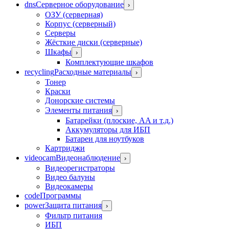
dns
Серверное оборудование
›
ОЗУ (серверная)
Корпус (серверный)
Серверы
Жёсткие диски (серверные)
Шкафы
›
Комплектующие шкафов
recycling
Расходные материалы
›
Тонер
Краски
Донорские системы
Элементы питания
›
Батарейки (плоские, AA и т.д.)
Аккумуляторы для ИБП
Батареи для ноутбуков
Картриджи
videocam
Видеонаблюдение
›
Видеорегистраторы
Видео балуны
Видеокамеры
code
Программы
power
Защита питания
›
Фильтр питания
ИБП