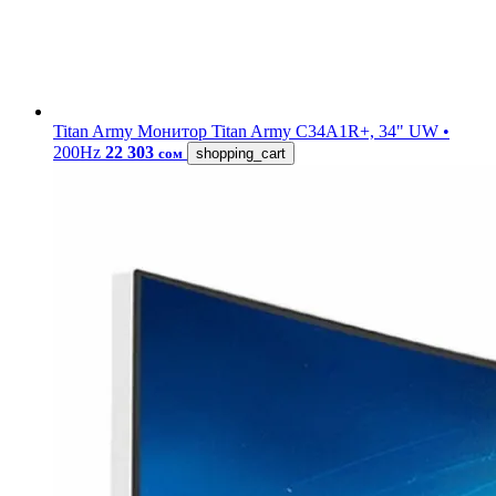
Titan Army
Монитор Titan Army C34A1R+, 34" UW •
200Hz
22 303
сом
shopping_cart