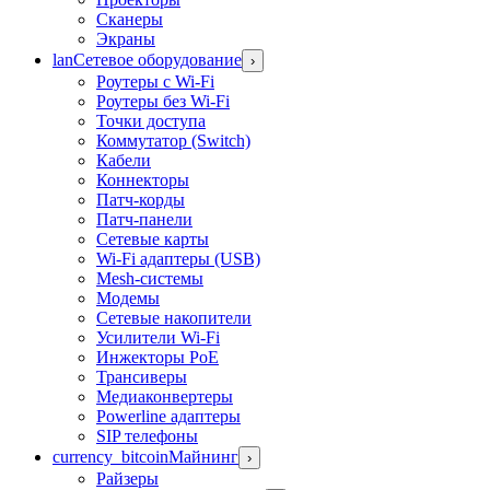
Сканеры
Экраны
lan
Сетевое оборудование
›
Роутеры с Wi-Fi
Роутеры без Wi-Fi
Точки доступа
Коммутатор (Switch)
Кабели
Коннекторы
Патч-корды
Патч-панели
Сетевые карты
Wi-Fi адаптеры (USB)
Mesh-системы
Модемы
Сетевые накопители
Усилители Wi-Fi
Инжекторы PoE
Трансиверы
Медиаконвертеры
Powerline адаптеры
SIP телефоны
currency_bitcoin
Майнинг
›
Райзеры