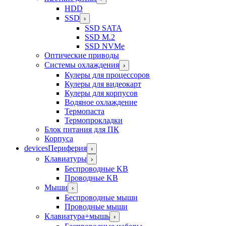
HDD
SSD
›
SSD SATA
SSD M.2
SSD NVMe
Оптические приводы
Системы охлаждения
›
Кулеры для процессоров
Кулеры для видеокарт
Кулеры для корпусов
Водяное охлаждение
Термопаста
Термопрокладки
Блок питания для ПК
Корпуса
devices
Периферия
›
Клавиатуры
›
Беспроводные KB
Проводные KB
Мыши
›
Беспроводные мыши
Проводные мыши
Клавиатура+мышь
›