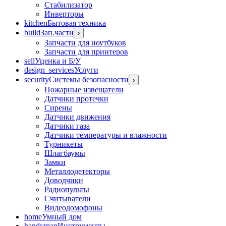
Стабилизатор
Инверторы
kitchen
Бытовая техника
build
Зап.части
›
Запчасти для ноутбуков
Запчасти для принтеров
sell
Уценка и Б/У
design_services
Услуги
security
Системы безопасности
›
Пожарные извещатели
Датчики протечки
Сирены
Датчики движения
Датчики газа
Датчики температуры и влажности
Турникеты
Шлагбаумы
Замки
Металлодетекторы
Доводчики
Радиопульты
Считыватели
Видеодомофоны
home
Умный дом
handyman
Инструменты