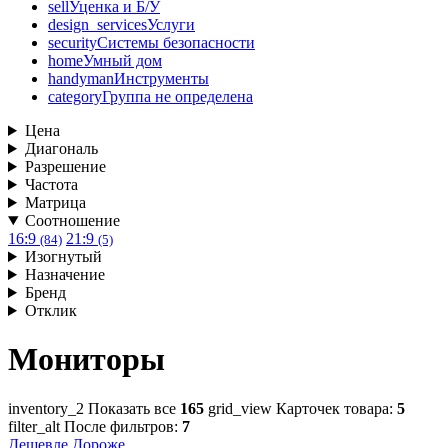
sell
Уценка и Б/У
design_services
Услуги
security
Системы безопасности
home
Умный дом
handyman
Инструменты
category
Группа не определена
Цена
Диагональ
Разрешение
Частота
Матрица
Соотношение
16:9
21:9
(84)
(5)
Изогнутый
Назначение
Бренд
Отклик
Мониторы
inventory_2
Показать все
165
grid_view
Карточек товара:
5
filter_alt
После фильтров:
7
Дешевле
Дороже