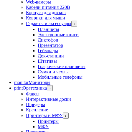
Web-камеры
Кабели питания 220В
Корпуса для дисков
Коврики для мыши
Гаджеты и аксессуары
›
Планшеты
Электронные книги
Диктофон
Презентатор
Геймпады
Док-станции
Штативы
Графические планшеты
Сумки и чехлы
Мобильные телефоны
monitor
Мониторы
print
Оргтехника
›
Факсы
Интерактивные доски
Шредеры
Крепление
Принтеры и МФУ
›
Принтеры
МФУ
Проекторы