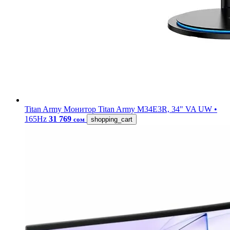
Titan Army
Монитор Titan Army M34E3R, 34" VA UW •
165Hz
31 769
сом
shopping_cart