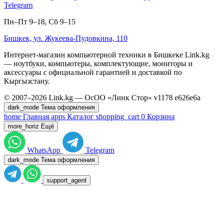
Telegram
Пн–Пт 9–18, Сб 9–15
Бишкек, ул. Жукеева-Пудовкина, 110
Интернет-магазин компьютерной техники в Бишкеке Link.kg
— ноутбуки, компьютеры, комплектующие, мониторы и
аксессуары с официальной гарантией и доставкой по
Кыргызстану.
© 2007–2026 Link.kg — ОсОО «Линк Стор»
v1178
e626e6a
dark_mode
Тема оформления
home
Главная
apps
Каталог
shopping_cart
0
Корзина
more_horiz
Ещё
WhatsApp
Telegram
dark_mode
Тема оформления
support_agent