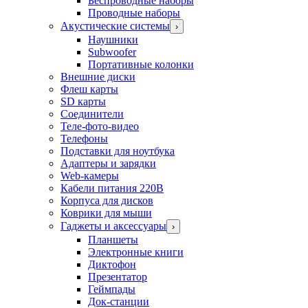
Беспроводные наборы
Проводные наборы
Акустические системы
›
Наушники
Subwoofer
Портативные колонки
Внешние диски
Флеш карты
SD карты
Соединители
Теле-фото-видео
Телефоны
Подставки для ноутбука
Адаптеры и зарядки
Web-камеры
Кабели питания 220В
Корпуса для дисков
Коврики для мыши
Гаджеты и аксессуары
›
Планшеты
Электронные книги
Диктофон
Презентатор
Геймпады
Док-станции