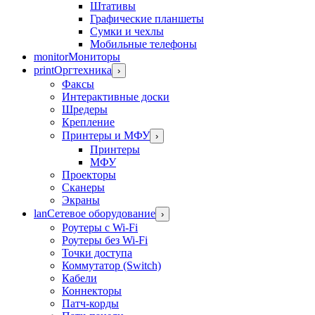
Штативы
Графические планшеты
Сумки и чехлы
Мобильные телефоны
monitor
Мониторы
print
Оргтехника
›
Факсы
Интерактивные доски
Шредеры
Крепление
Принтеры и МФУ
›
Принтеры
МФУ
Проекторы
Сканеры
Экраны
lan
Сетевое оборудование
›
Роутеры с Wi-Fi
Роутеры без Wi-Fi
Точки доступа
Коммутатор (Switch)
Кабели
Коннекторы
Патч-корды