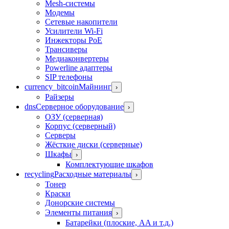
Mesh-системы
Модемы
Сетевые накопители
Усилители Wi-Fi
Инжекторы PoE
Трансиверы
Медиаконвертеры
Powerline адаптеры
SIP телефоны
currency_bitcoin
Майнинг
›
Райзеры
dns
Серверное оборудование
›
ОЗУ (серверная)
Корпус (серверный)
Серверы
Жёсткие диски (серверные)
Шкафы
›
Комплектующие шкафов
recycling
Расходные материалы
›
Тонер
Краски
Донорские системы
Элементы питания
›
Батарейки (плоские, AA и т.д.)