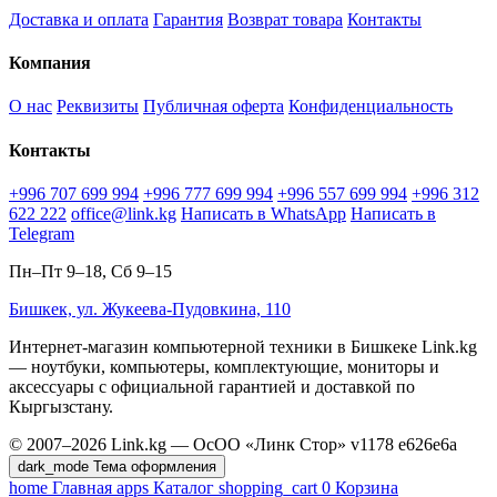
Доставка и оплата
Гарантия
Возврат товара
Контакты
Компания
О нас
Реквизиты
Публичная оферта
Конфиденциальность
Контакты
+996 707 699 994
+996 777 699 994
+996 557 699 994
+996 312
622 222
office@link.kg
Написать в WhatsApp
Написать в
Telegram
Пн–Пт 9–18, Сб 9–15
Бишкек, ул. Жукеева-Пудовкина, 110
Интернет-магазин компьютерной техники в Бишкеке Link.kg
— ноутбуки, компьютеры, комплектующие, мониторы и
аксессуары с официальной гарантией и доставкой по
Кыргызстану.
© 2007–2026 Link.kg — ОсОО «Линк Стор»
v1178
e626e6a
dark_mode
Тема оформления
home
Главная
apps
Каталог
shopping_cart
0
Корзина