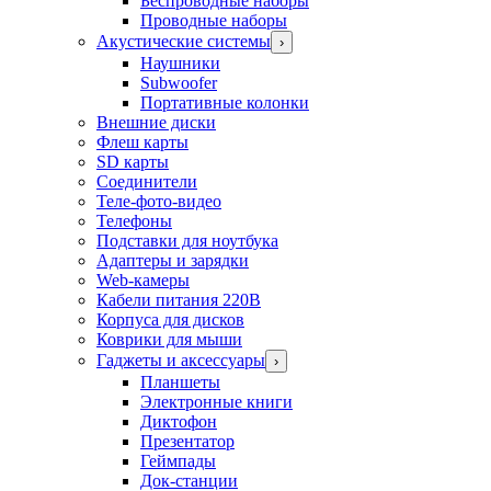
Беспроводные наборы
Проводные наборы
Акустические системы
›
Наушники
Subwoofer
Портативные колонки
Внешние диски
Флеш карты
SD карты
Соединители
Теле-фото-видео
Телефоны
Подставки для ноутбука
Адаптеры и зарядки
Web-камеры
Кабели питания 220В
Корпуса для дисков
Коврики для мыши
Гаджеты и аксессуары
›
Планшеты
Электронные книги
Диктофон
Презентатор
Геймпады
Док-станции