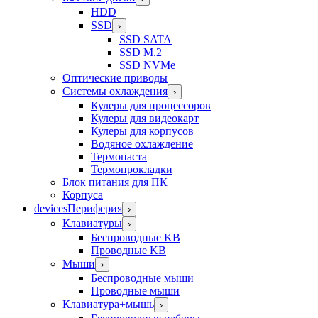
HDD
SSD
›
SSD SATA
SSD M.2
SSD NVMe
Оптические приводы
Системы охлаждения
›
Кулеры для процессоров
Кулеры для видеокарт
Кулеры для корпусов
Водяное охлаждение
Термопаста
Термопрокладки
Блок питания для ПК
Корпуса
devices
Периферия
›
Клавиатуры
›
Беспроводные KB
Проводные KB
Мыши
›
Беспроводные мыши
Проводные мыши
Клавиатура+мышь
›