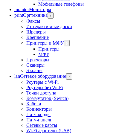
Мобильные телефоны
monitor
Мониторы
print
Оргтехника
›
Факсы
Интерактивные доски
Шредеры
Крепление
Принтеры и МФУ
›
Принтеры
МФУ
Проекторы
Сканеры
Экраны
lan
Сетевое оборудование
›
Роутеры с Wi-Fi
Роутеры без Wi-Fi
Точки доступа
Коммутатор (Switch)
Кабели
Коннекторы
Патч-корды
Патч-панели
Сетевые карты
Wi-Fi адаптеры (USB)