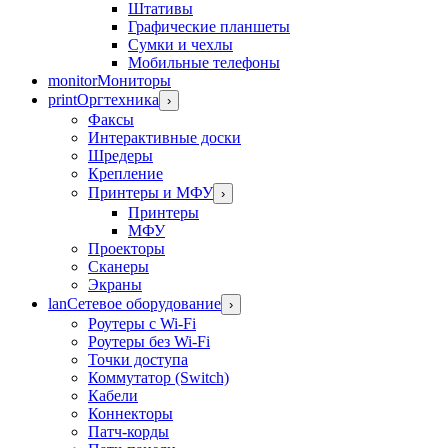
Штативы
Графические планшеты
Сумки и чехлы
Мобильные телефоны
monitor
Мониторы
print
Оргтехника
›
Факсы
Интерактивные доски
Шредеры
Крепление
Принтеры и МФУ
›
Принтеры
МФУ
Проекторы
Сканеры
Экраны
lan
Сетевое оборудование
›
Роутеры с Wi-Fi
Роутеры без Wi-Fi
Точки доступа
Коммутатор (Switch)
Кабели
Коннекторы
Патч-корды