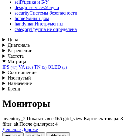
sell
Уценка и Б/У
design_services
Услуги
security
Системы безопасности
home
Умный дом
handyman
Инструменты
category
Группа не определена
Цена
Диагональ
Разрешение
Частота
Матрица
IPS
VA
TN
OLED
(47)
(30)
(5)
(3)
Соотношение
Изогнутый
Назначение
Бренд
Мониторы
inventory_2
Показать все
165
grid_view
Карточек товара:
3
filter_alt
После фильтров:
4
Дешевле
Дороже
grid_view
view_list
table_rows