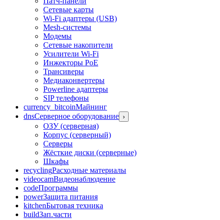
Патч-панели
Сетевые карты
Wi-Fi адаптеры (USB)
Mesh-системы
Модемы
Сетевые накопители
Усилители Wi-Fi
Инжекторы PoE
Трансиверы
Медиаконвертеры
Powerline адаптеры
SIP телефоны
currency_bitcoin
Майнинг
dns
Серверное оборудование
›
ОЗУ (серверная)
Корпус (серверный)
Серверы
Жёсткие диски (серверные)
Шкафы
recycling
Расходные материалы
videocam
Видеонаблюдение
code
Программы
power
Защита питания
kitchen
Бытовая техника
build
Зап.части