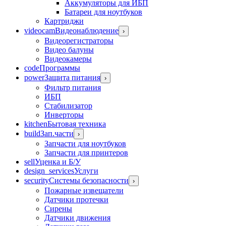
Аккумуляторы для ИБП
Батареи для ноутбуков
Картриджи
videocam
Видеонаблюдение
›
Видеорегистраторы
Видео балуны
Видеокамеры
code
Программы
power
Защита питания
›
Фильтр питания
ИБП
Стабилизатор
Инверторы
kitchen
Бытовая техника
build
Зап.части
›
Запчасти для ноутбуков
Запчасти для принтеров
sell
Уценка и Б/У
design_services
Услуги
security
Системы безопасности
›
Пожарные извещатели
Датчики протечки
Сирены
Датчики движения