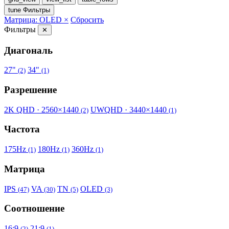
tune
Фильтры
Матрица: OLED ×
Сбросить
Фильтры
✕
Диагональ
27"
34"
(2)
(1)
Разрешение
2K QHD · 2560×1440
UWQHD · 3440×1440
(2)
(1)
Частота
175Hz
180Hz
360Hz
(1)
(1)
(1)
Матрица
IPS
VA
TN
OLED
(47)
(30)
(5)
(3)
Соотношение
16:9
21:9
(2)
(1)