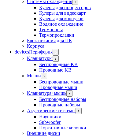
Системы охлаждения
›
Кулеры для процессоров
Кулеры для видеокарт
Кулеры для корпусов
Водяное охлаждение
Термопаста
Термопрокладки
Блок питания для ПК
Корпуса
devices
Периферия
›
Клавиатуры
›
Беспроводные KB
Проводные KB
Мыши
›
Беспроводные мыши
Проводные мыши
Клавиатура+мышь
›
Беспроводные наборы
Проводные наборы
Акустические системы
›
Наушники
Subwoofer
Портативные колонки
Внешние диски