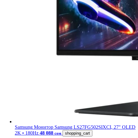
Samsung
Монитор Samsung LS27FG502SIXCI, 27" OLED
2K • 180Hz
48 088
сом
shopping_cart