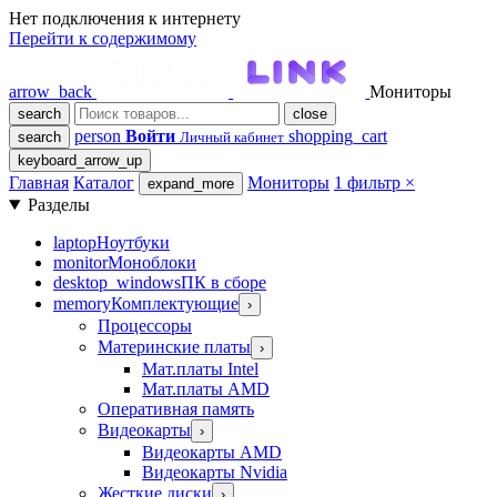
Нет подключения к интернету
Перейти к содержимому
arrow_back
Мониторы
search
close
person
Войти
shopping_cart
search
Личный кабинет
keyboard_arrow_up
Главная
Каталог
Мониторы
1 фильтр
×
expand_more
Разделы
laptop
Ноутбуки
monitor
Моноблоки
desktop_windows
ПК в сборе
memory
Комплектующие
›
Процессоры
Материнские платы
›
Мат.платы Intel
Мат.платы AMD
Оперативная память
Видеокарты
›
Видеокарты AMD
Видеокарты Nvidia
Жесткие диски
›