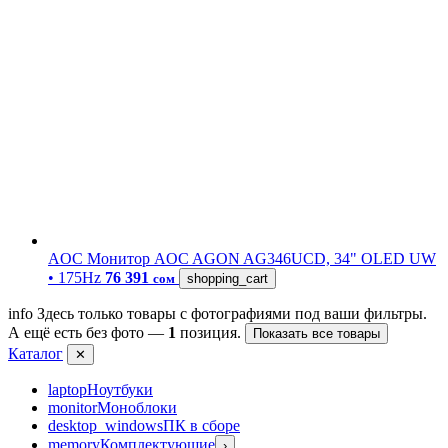
AOC
Монитор AOC AGON AG346UCD, 34" OLED UW
• 175Hz
76 391
сом
shopping_cart
info
Здесь только товары с фотографиями под ваши фильтры.
А ещё есть без фото —
1
позиция.
Показать все товары
Каталог
✕
laptop
Ноутбуки
monitor
Моноблоки
desktop_windows
ПК в сборе
memory
Комплектующие
›