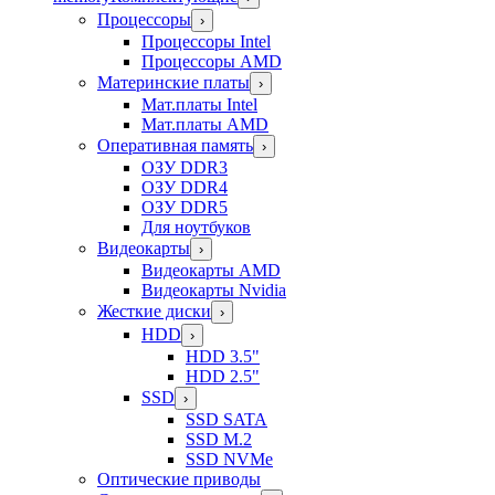
Процессоры
›
Процессоры Intel
Процессоры AMD
Материнские платы
›
Мат.платы Intel
Мат.платы AMD
Оперативная память
›
ОЗУ DDR3
ОЗУ DDR4
ОЗУ DDR5
Для ноутбуков
Видеокарты
›
Видеокарты AMD
Видеокарты Nvidia
Жесткие диски
›
HDD
›
HDD 3.5"
HDD 2.5"
SSD
›
SSD SATA
SSD M.2
SSD NVMe
Оптические приводы