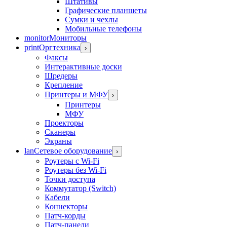
Штативы
Графические планшеты
Сумки и чехлы
Мобильные телефоны
monitor
Мониторы
print
Оргтехника
›
Факсы
Интерактивные доски
Шредеры
Крепление
Принтеры и МФУ
›
Принтеры
МФУ
Проекторы
Сканеры
Экраны
lan
Сетевое оборудование
›
Роутеры с Wi-Fi
Роутеры без Wi-Fi
Точки доступа
Коммутатор (Switch)
Кабели
Коннекторы
Патч-корды
Патч-панели