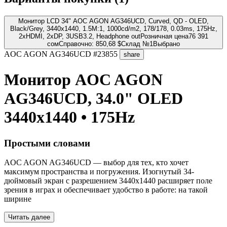
Монитор LCD 34" AOC AGON AG346UCD, Curved, QD - OLED,
Black/Grey, 3440x1440, 1.5M:1, 1000cd/m2, 178/178, 0.03ms, 175Hz,
2xHDMI, 2xDP, 3USB3.2, Headphone out
Розничная цена
76 391
сом
Справочно: 850,68 $
Склад №1
Выбрано
AOC
AGON AG346UCD
#23855
share
Монитор AOC AGON
AG346UCD, 34.0" OLED
3440x1440 • 175Hz
Простыми словами
AOC AGON AG346UCD — выбор для тех, кто хочет
максимум пространства и погружения. Изогнутый 34-
дюймовый экран с разрешением 3440x1440 расширяет поле
зрения в играх и обеспечивает удобство в работе: на такой
ширине
Читать далее