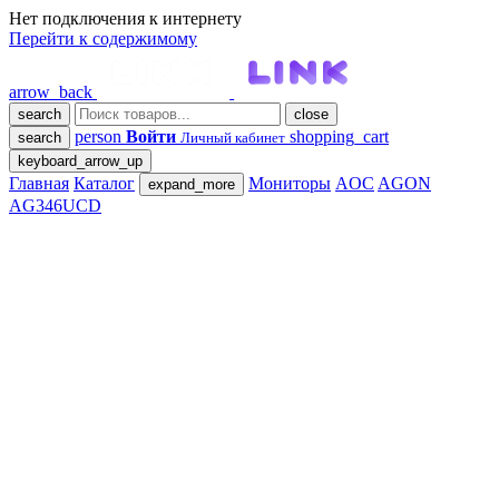
Нет подключения к интернету
Перейти к содержимому
arrow_back
search
close
person
Войти
shopping_cart
search
Личный кабинет
keyboard_arrow_up
Главная
Каталог
Мониторы
AOC
AGON
expand_more
AG346UCD