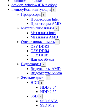
monitor
Моноблоки
desktop_windows
ПК в сборе
memory
Комплектующие
›
Процессоры
›
Процессоры Intel
Процессоры AMD
Материнские платы
›
Мат.платы Intel
Мат.платы AMD
Оперативная память
›
ОЗУ DDR3
ОЗУ DDR4
ОЗУ DDR5
Для ноутбуков
Видеокарты
›
Видеокарты AMD
Видеокарты Nvidia
Жесткие диски
›
HDD
›
HDD 3.5"
HDD 2.5"
SSD
›
SSD SATA
SSD M.2