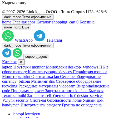
Кыргызстану.
© 2007–2026 Link.kg — ОсОО «Линк Стор»
v1178
e626e6a
dark_mode
Тема оформления
home
Главная
apps
Каталог
shopping_cart
0
Корзина
more_horiz
Ещё
WhatsApp
Telegram
dark_mode
Тема оформления
support_agent
Каталог
✕
laptop
Ноутбуки
monitor
Моноблоки
desktop_windows
ПК в
сборе
memory
Комплектующие
devices
Периферия
monitor
Мониторы
print
Оргтехника
lan
Сетевое оборудование
currency_bitcoin
Майнинг
dns
Серверное оборудование
recycling
Расходные материалы
videocam
Видеонаблюдение
code
Программы
power
Защита питания
kitchen
Бытовая
техника
build
Зап.части
sell
Уценка и Б/У
design_services
Услуги
security
Системы безопасности
home
Умный дом
handyman
Инструменты
category
Группа не определена
laptop
Ноутбуки