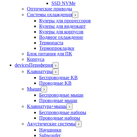
SSD NVMe
Оптические приводы
Системы охлаждения
›
Кулеры для процессоров
Кулеры для видеокарт
Кулеры для корпусов
Водяное охлаждение
Термопаста
Термопрокладки
Блок питания для ПК
Корпуса
devices
Периферия
›
Клавиатуры
›
Беспроводные KB
Проводные KB
Мыши
›
Беспроводные мыши
Проводные мыши
Клавиатура+мышь
›
Беспроводные наборы
Проводные наборы
Акустические системы
›
Наушники
Subwoofer