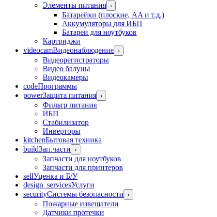
Элементы питания
›
Батарейки (плоские, AA и т.д.)
Аккумуляторы для ИБП
Батареи для ноутбуков
Картриджи
videocam
Видеонаблюдение
›
Видеорегистраторы
Видео балуны
Видеокамеры
code
Программы
power
Защита питания
›
Фильтр питания
ИБП
Стабилизатор
Инверторы
kitchen
Бытовая техника
build
Зап.части
›
Запчасти для ноутбуков
Запчасти для принтеров
sell
Уценка и Б/У
design_services
Услуги
security
Системы безопасности
›
Пожарные извещатели
Датчики протечки