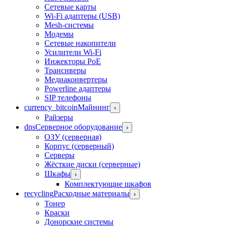
Сетевые карты
Wi-Fi адаптеры (USB)
Mesh-системы
Модемы
Сетевые накопители
Усилители Wi-Fi
Инжекторы PoE
Трансиверы
Медиаконвертеры
Powerline адаптеры
SIP телефоны
currency_bitcoin
Майнинг
›
Райзеры
dns
Серверное оборудование
›
ОЗУ (серверная)
Корпус (серверный)
Серверы
Жёсткие диски (серверные)
Шкафы
›
Комплектующие шкафов
recycling
Расходные материалы
›
Тонер
Краски
Донорские системы