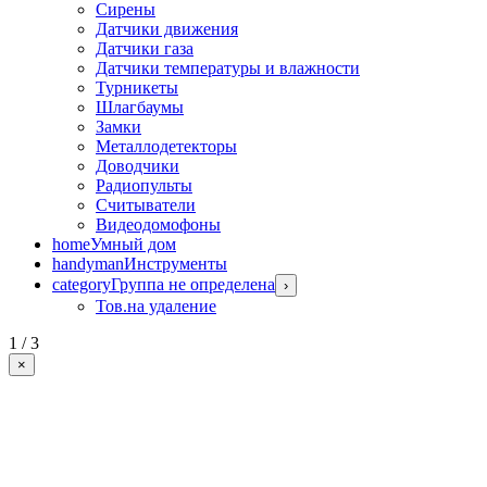
Сирены
Датчики движения
Датчики газа
Датчики температуры и влажности
Турникеты
Шлагбаумы
Замки
Металлодетекторы
Доводчики
Радиопульты
Считыватели
Видеодомофоны
home
Умный дом
handyman
Инструменты
category
Группа не определена
›
Тов.на удаление
1 / 3
×