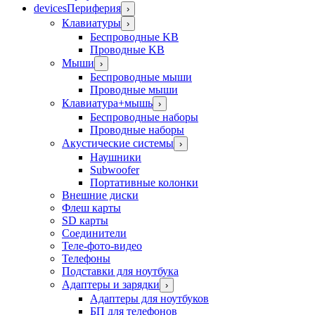
devices
Периферия
›
Клавиатуры
›
Беспроводные KB
Проводные KB
Мыши
›
Беспроводные мыши
Проводные мыши
Клавиатура+мышь
›
Беспроводные наборы
Проводные наборы
Акустические системы
›
Наушники
Subwoofer
Портативные колонки
Внешние диски
Флеш карты
SD карты
Соединители
Теле-фото-видео
Телефоны
Подставки для ноутбука
Адаптеры и зарядки
›
Адаптеры для ноутбуков
БП для телефонов