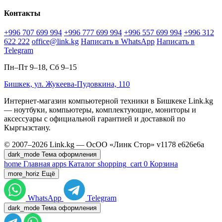
Контакты
+996 707 699 994
+996 777 699 994
+996 557 699 994
+996 312
622 222
office@link.kg
Написать в WhatsApp
Написать в
Telegram
Пн–Пт 9–18, Сб 9–15
Бишкек, ул. Жукеева-Пудовкина, 110
Интернет-магазин компьютерной техники в Бишкеке Link.kg
— ноутбуки, компьютеры, комплектующие, мониторы и
аксессуары с официальной гарантией и доставкой по
Кыргызстану.
© 2007–2026 Link.kg — ОсОО «Линк Стор»
v1178
e626e6a
dark_mode
Тема оформления
home
Главная
apps
Каталог
shopping_cart
0
Корзина
more_horiz
Ещё
WhatsApp
Telegram
dark_mode
Тема оформления