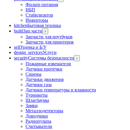
Фильтр питания
ИБП
Стабилизатор
Инверторы
kitchen
Бытовая техника
build
Зап.части
›
Запчасти для ноутбуков
Запчасти для принтеров
sell
Уценка и Б/У
design_services
Услуги
security
Системы безопасности
›
Пожарные извещатели
Датчики протечки
Сирены
Датчики движения
Датчики газа
Датчики температуры и влажности
Турникеты
Шлагбаумы
Замки
Металлодетекторы
Доводчики
Радиопульты
Считыватели