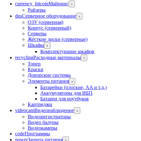
currency_bitcoin
Майнинг
›
Райзеры
dns
Серверное оборудование
›
ОЗУ (серверная)
Корпус (серверный)
Серверы
Жёсткие диски (серверные)
Шкафы
›
Комплектующие шкафов
recycling
Расходные материалы
›
Тонер
Краски
Донорские системы
Элементы питания
›
Батарейки (плоские, AA и т.д.)
Аккумуляторы для ИБП
Батареи для ноутбуков
Картриджи
videocam
Видеонаблюдение
›
Видеорегистраторы
Видео балуны
Видеокамеры
code
Программы
power
Защита питания
›