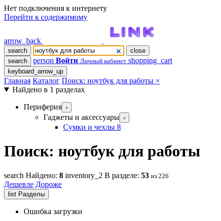
Нет подключения к интернету
Перейти к содержимому
arrow_back
search
close
person
Войти
shopping_cart
search
Личный кабинет
keyboard_arrow_up
Главная
Каталог
Поиск: ноутбук для работы
×
Найдено в 1 разделах
Периферия
›
Гаджеты и аксессуары
›
Сумки и чехлы
8
Поиск: ноутбук для работы
search
Найдено:
8
inventory_2
В разделе:
53
из 226
Дешевле
Дороже
list
Разделы
Ошибка загрузки