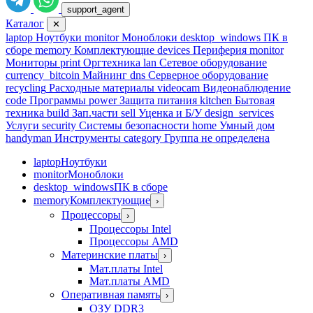
support_agent
Каталог
✕
laptop
Ноутбуки
monitor
Моноблоки
desktop_windows
ПК в
сборе
memory
Комплектующие
devices
Периферия
monitor
Мониторы
print
Оргтехника
lan
Сетевое оборудование
currency_bitcoin
Майнинг
dns
Серверное оборудование
recycling
Расходные материалы
videocam
Видеонаблюдение
code
Программы
power
Защита питания
kitchen
Бытовая
техника
build
Зап.части
sell
Уценка и Б/У
design_services
Услуги
security
Системы безопасности
home
Умный дом
handyman
Инструменты
category
Группа не определена
laptop
Ноутбуки
monitor
Моноблоки
desktop_windows
ПК в сборе
memory
Комплектующие
›
Процессоры
›
Процессоры Intel
Процессоры AMD
Материнские платы
›
Мат.платы Intel
Мат.платы AMD
Оперативная память
›
ОЗУ DDR3