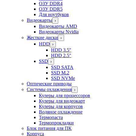
ОЗУ DDR4
ОЗУ DDR5
Для ноутбуков
Видеокарты
›
Видеокарты AMD
Видеокарты Nvidia
Жесткие диски
›
HDD
›
HDD 3.5"
HDD 2.5"
SSD
›
SSD SATA
SSD M.2
SSD NVMe
Оптические приводы
Системы охлаждения
›
Кулеры для процессоров
Кулеры для видеокарт
Кулеры для корпусов
Водяное охлаждение
Термопаста
Термопрокладки
Блок питания для ПК
Корпуса