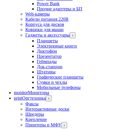
Power Bank
Прочие адаптеры и БП
Web-камеры
Кабели питания 220В
Корпуса для дисков
Коврики для мыши
Гаджеты и аксессуары
›
Планшеты
Электронные книги
Диктофон
Презентатор
Геймпады
Док-станции
Штативы
Графические планшеты
Сумки и чехлы
Мобильные телефоны
monitor
Мониторы
print
Оргтехника
›
Факсы
Интерактивные доски
Шредеры
Крепление
Принтеры и МФУ
›