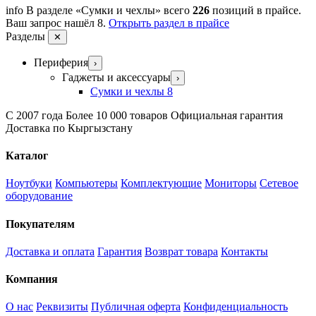
info
В разделе «Сумки и чехлы» всего
226
позиций в прайсе.
Ваш запрос нашёл 8.
Открыть раздел в прайсе
Разделы
✕
Периферия
›
Гаджеты и аксессуары
›
Сумки и чехлы
8
С 2007 года
Более 10 000 товаров
Официальная гарантия
Доставка по Кыргызстану
Каталог
Ноутбуки
Компьютеры
Комплектующие
Мониторы
Сетевое
оборудование
Покупателям
Доставка и оплата
Гарантия
Возврат товара
Контакты
Компания
О нас
Реквизиты
Публичная оферта
Конфиденциальность