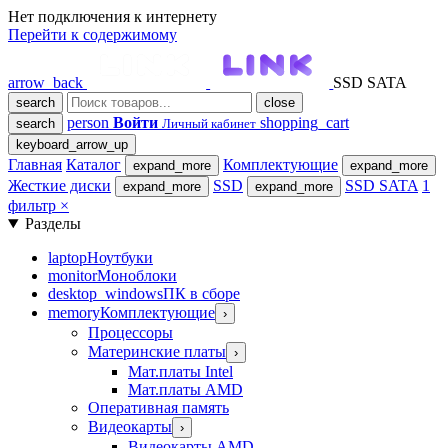
Нет подключения к интернету
Перейти к содержимому
arrow_back
SSD SATA
search
close
person
Войти
shopping_cart
search
Личный кабинет
keyboard_arrow_up
Главная
Каталог
Комплектующие
expand_more
expand_more
Жесткие диски
SSD
SSD SATA
1
expand_more
expand_more
фильтр
×
Разделы
laptop
Ноутбуки
monitor
Моноблоки
desktop_windows
ПК в сборе
memory
Комплектующие
›
Процессоры
Материнские платы
›
Мат.платы Intel
Мат.платы AMD
Оперативная память
Видеокарты
›
Видеокарты AMD