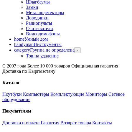
Шлагбаумы
Замки
Металлодетекторы
Доводчики
Радиопульты
Считыватели
Видеодомофоны
home
Умный дом
handyman
Инструменты
category
Группа не определена
›
Тов.на удаление
С 2007 года
Более 10 000 товаров
Официальная гарантия
Доставка по Кыргызстану
Каталог
Ноутбуки
Компьютеры
Комплектующие
Мониторы
Сетевое
оборудование
Покупателям
Доставка и оплата
Гарантия
Возврат товара
Контакты