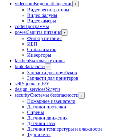
videocam
Видеонаблюдение
›
Видеорегистраторы
Видео балуны
Видеокамеры
code
Программы
power
Защита питания
›
Фильтр питания
ИБП
Стабилизатор
Инверторы
kitchen
Бытовая техника
build
Зап.части
›
Запчасти для ноутбуков
Запчасти для принтеров
sell
Уценка и Б/У
design_services
Услуги
security
Системы безопасности
›
Пожарные извещатели
Датчики протечки
Сирены
Датчики движения
Датчики газа
Датчики температуры и влажности
Турникеты