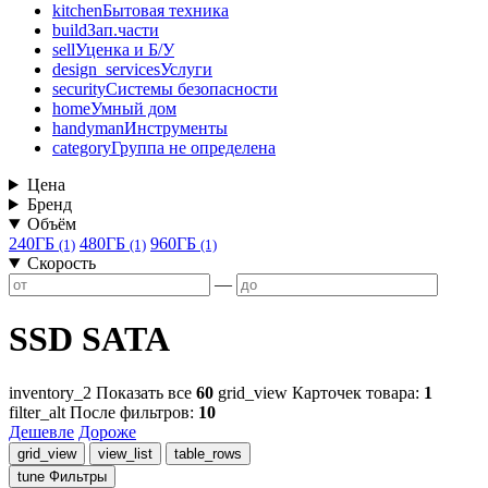
kitchen
Бытовая техника
build
Зап.части
sell
Уценка и Б/У
design_services
Услуги
security
Системы безопасности
home
Умный дом
handyman
Инструменты
category
Группа не определена
Цена
Бренд
Объём
240ГБ
480ГБ
960ГБ
(1)
(1)
(1)
Скорость
—
SSD SATA
inventory_2
Показать все
60
grid_view
Карточек товара:
1
filter_alt
После фильтров:
10
Дешевле
Дороже
grid_view
view_list
table_rows
tune
Фильтры