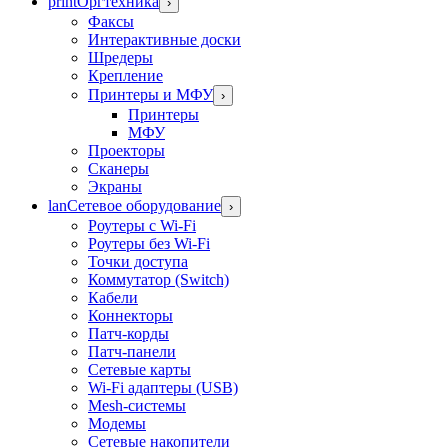
print
Оргтехника
›
Факсы
Интерактивные доски
Шредеры
Крепление
Принтеры и МФУ
›
Принтеры
МФУ
Проекторы
Сканеры
Экраны
lan
Сетевое оборудование
›
Роутеры с Wi-Fi
Роутеры без Wi-Fi
Точки доступа
Коммутатор (Switch)
Кабели
Коннекторы
Патч-корды
Патч-панели
Сетевые карты
Wi-Fi адаптеры (USB)
Mesh-системы
Модемы
Сетевые накопители