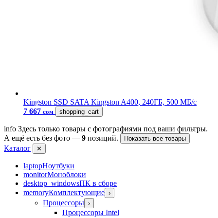
Kingston
SSD SATA Kingston A400, 240ГБ, 500 МБ/с
7 667
сом
shopping_cart
info
Здесь только товары с фотографиями под ваши фильтры.
А ещё есть без фото —
9
позиций.
Показать все товары
Каталог
✕
laptop
Ноутбуки
monitor
Моноблоки
desktop_windows
ПК в сборе
memory
Комплектующие
›
Процессоры
›
Процессоры Intel