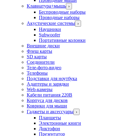
Проводные мыши
Клавиатура+мышь
›
Беспроводные наборы
Проводные наборы
Акустические системы
›
Наушники
Subwoofer
Портативные колонки
Внешние диски
Флеш карты
SD карты
Соединители
Теле-фото-видео
Телефоны
Подставки для ноутбука
Адаптеры и зарядки
Web-камеры
Кабели питания 220В
Корпуса для дисков
Коврики для мыши
Гаджеты и аксессуары
›
Планшеты
Электронные книги
Диктофон
Презентатор