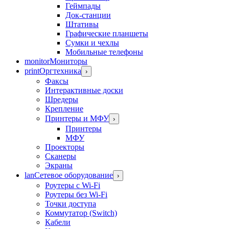
Геймпады
Док-станции
Штативы
Графические планшеты
Сумки и чехлы
Мобильные телефоны
monitor
Мониторы
print
Оргтехника
›
Факсы
Интерактивные доски
Шредеры
Крепление
Принтеры и МФУ
›
Принтеры
МФУ
Проекторы
Сканеры
Экраны
lan
Сетевое оборудование
›
Роутеры с Wi-Fi
Роутеры без Wi-Fi
Точки доступа
Коммутатор (Switch)
Кабели