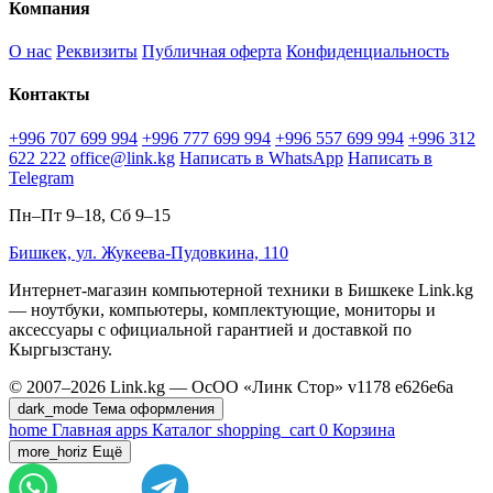
Компания
О нас
Реквизиты
Публичная оферта
Конфиденциальность
Контакты
+996 707 699 994
+996 777 699 994
+996 557 699 994
+996 312
622 222
office@link.kg
Написать в WhatsApp
Написать в
Telegram
Пн–Пт 9–18, Сб 9–15
Бишкек, ул. Жукеева-Пудовкина, 110
Интернет-магазин компьютерной техники в Бишкеке Link.kg
— ноутбуки, компьютеры, комплектующие, мониторы и
аксессуары с официальной гарантией и доставкой по
Кыргызстану.
© 2007–2026 Link.kg — ОсОО «Линк Стор»
v1178
e626e6a
dark_mode
Тема оформления
home
Главная
apps
Каталог
shopping_cart
0
Корзина
more_horiz
Ещё