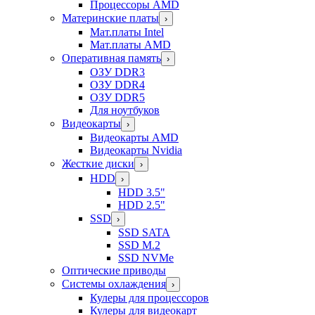
Процессоры AMD
Материнские платы
›
Мат.платы Intel
Мат.платы AMD
Оперативная память
›
ОЗУ DDR3
ОЗУ DDR4
ОЗУ DDR5
Для ноутбуков
Видеокарты
›
Видеокарты AMD
Видеокарты Nvidia
Жесткие диски
›
HDD
›
HDD 3.5"
HDD 2.5"
SSD
›
SSD SATA
SSD M.2
SSD NVMe
Оптические приводы
Системы охлаждения
›
Кулеры для процессоров
Кулеры для видеокарт