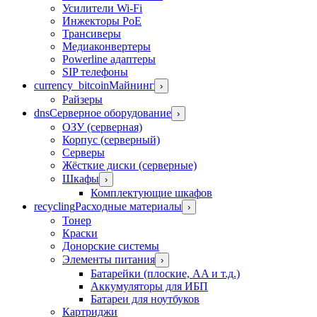
Усилители Wi-Fi
Инжекторы PoE
Трансиверы
Медиаконвертеры
Powerline адаптеры
SIP телефоны
currency_bitcoin
Майнинг
›
Райзеры
dns
Серверное оборудование
›
ОЗУ (серверная)
Корпус (серверный)
Серверы
Жёсткие диски (серверные)
Шкафы
›
Комплектующие шкафов
recycling
Расходные материалы
›
Тонер
Краски
Донорские системы
Элементы питания
›
Батарейки (плоские, AA и т.д.)
Аккумуляторы для ИБП
Батареи для ноутбуков
Картриджи