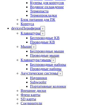
Кулеры для корпусов
Водяное охлаждение
Термопаста
Термопрокладки
Блок питания для ПК
Корпуса
devices
Периферия
›
Клавиатуры
›
Беспроводные KB
Проводные KB
Мыши
›
Беспроводные мыши
Проводные мыши
Клавиатура+мышь
›
Беспроводные наборы
Проводные наборы
Акустические системы
›
Наушники
Subwoofer
Портативные колонки
Внешние диски
Флеш карты
SD карты
Соединители