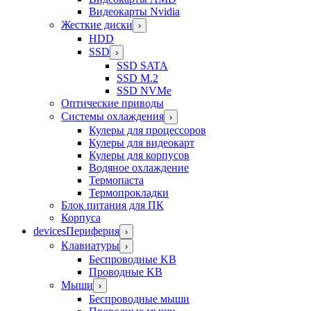
Видеокарты Nvidia
Жесткие диски
›
HDD
SSD
›
SSD SATA
SSD M.2
SSD NVMe
Оптические приводы
Системы охлаждения
›
Кулеры для процессоров
Кулеры для видеокарт
Кулеры для корпусов
Водяное охлаждение
Термопаста
Термопрокладки
Блок питания для ПК
Корпуса
devices
Периферия
›
Клавиатуры
›
Беспроводные KB
Проводные KB
Мыши
›
Беспроводные мыши