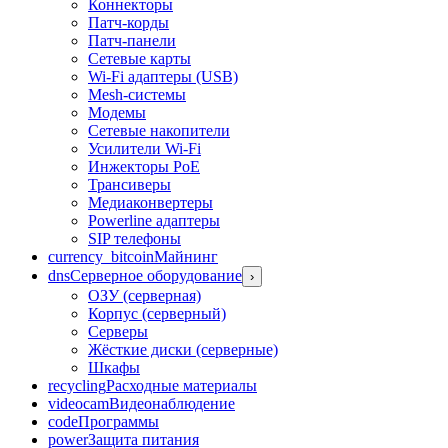
Коннекторы
Патч-корды
Патч-панели
Сетевые карты
Wi-Fi адаптеры (USB)
Mesh-системы
Модемы
Сетевые накопители
Усилители Wi-Fi
Инжекторы PoE
Трансиверы
Медиаконвертеры
Powerline адаптеры
SIP телефоны
currency_bitcoin
Майнинг
dns
Серверное оборудование
›
ОЗУ (серверная)
Корпус (серверный)
Серверы
Жёсткие диски (серверные)
Шкафы
recycling
Расходные материалы
videocam
Видеонаблюдение
code
Программы
power
Защита питания