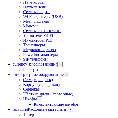
Патч-корды
Патч-панели
Сетевые карты
Wi-Fi адаптеры (USB)
Mesh-системы
Модемы
Сетевые накопители
Усилители Wi-Fi
Инжекторы PoE
Трансиверы
Медиаконвертеры
Powerline адаптеры
SIP телефоны
currency_bitcoin
Майнинг
›
Райзеры
dns
Серверное оборудование
›
ОЗУ (серверная)
Корпус (серверный)
Серверы
Жёсткие диски (серверные)
Шкафы
›
Комплектующие шкафов
recycling
Расходные материалы
›
Тонер