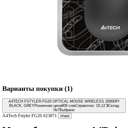
Варианты покупки (
1
)
A4TECH FSTYLER FG20 OPTICAL MOUSE WIRELESS 2000DPI
BLACK, GREY
Розничная цена
909 сом
Справочно: 10,12 $
Склад
№7
Выбрано
A4Tech
Fstyler FG20
#23871
share