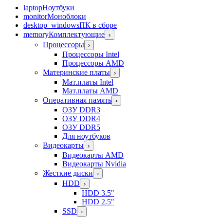
laptop
Ноутбуки
monitor
Моноблоки
desktop_windows
ПК в сборе
memory
Комплектующие
›
Процессоры
›
Процессоры Intel
Процессоры AMD
Материнские платы
›
Мат.платы Intel
Мат.платы AMD
Оперативная память
›
ОЗУ DDR3
ОЗУ DDR4
ОЗУ DDR5
Для ноутбуков
Видеокарты
›
Видеокарты AMD
Видеокарты Nvidia
Жесткие диски
›
HDD
›
HDD 3.5"
HDD 2.5"
SSD
›