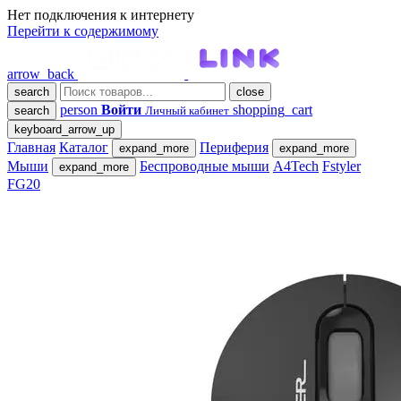
Нет подключения к интернету
Перейти к содержимому
arrow_back
search
close
person
Войти
shopping_cart
search
Личный кабинет
keyboard_arrow_up
Главная
Каталог
Периферия
expand_more
expand_more
Мыши
Беспроводные мыши
A4Tech
Fstyler
expand_more
FG20