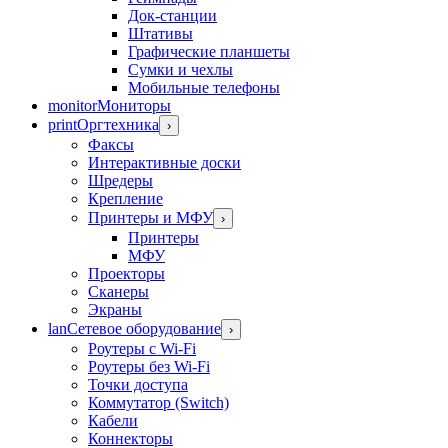
Док-станции
Штативы
Графические планшеты
Сумки и чехлы
Мобильные телефоны
monitor
Мониторы
print
Оргтехника
›
Факсы
Интерактивные доски
Шредеры
Крепление
Принтеры и МФУ
›
Принтеры
МФУ
Проекторы
Сканеры
Экраны
lan
Сетевое оборудование
›
Роутеры с Wi-Fi
Роутеры без Wi-Fi
Точки доступа
Коммутатор (Switch)
Кабели
Коннекторы