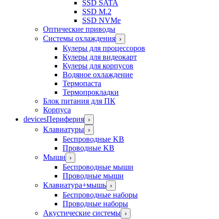
SSD SATA
SSD M.2
SSD NVMe
Оптические приводы
Системы охлаждения
›
Кулеры для процессоров
Кулеры для видеокарт
Кулеры для корпусов
Водяное охлаждение
Термопаста
Термопрокладки
Блок питания для ПК
Корпуса
devices
Периферия
›
Клавиатуры
›
Беспроводные KB
Проводные KB
Мыши
›
Беспроводные мыши
Проводные мыши
Клавиатура+мышь
›
Беспроводные наборы
Проводные наборы
Акустические системы
›