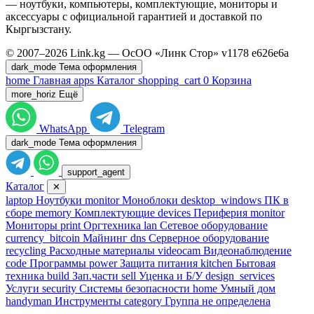
— ноутбуки, компьютеры, комплектующие, мониторы и
аксессуары с официальной гарантией и доставкой по
Кыргызстану.
© 2007–2026 Link.kg — ОсОО «Линк Стор»
v1178
e626e6a
dark_mode
Тема оформления
home
Главная
apps
Каталог
shopping_cart
0
Корзина
more_horiz
Ещё
WhatsApp
Telegram
dark_mode
Тема оформления
support_agent
Каталог
✕
laptop
Ноутбуки
monitor
Моноблоки
desktop_windows
ПК в
сборе
memory
Комплектующие
devices
Периферия
monitor
Мониторы
print
Оргтехника
lan
Сетевое оборудование
currency_bitcoin
Майнинг
dns
Серверное оборудование
recycling
Расходные материалы
videocam
Видеонаблюдение
code
Программы
power
Защита питания
kitchen
Бытовая
техника
build
Зап.части
sell
Уценка и Б/У
design_services
Услуги
security
Системы безопасности
home
Умный дом
handyman
Инструменты
category
Группа не определена