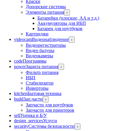
Краски
Донорские системы
Элементы питания
›
Батарейки (плоские, AA и т.д.)
Аккумуляторы для ИБП
Батареи для ноутбуков
Картриджи
videocam
Видеонаблюдение
›
Видеорегистраторы
Видео балуны
Видеокамеры
code
Программы
power
Защита питания
›
Фильтр питания
ИБП
Стабилизатор
Инверторы
kitchen
Бытовая техника
build
Зап.части
›
Запчасти для ноутбуков
Запчасти для принтеров
sell
Уценка и Б/У
design_services
Услуги
security
Системы безопасности
›