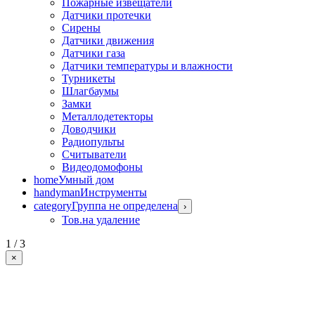
Пожарные извещатели
Датчики протечки
Сирены
Датчики движения
Датчики газа
Датчики температуры и влажности
Турникеты
Шлагбаумы
Замки
Металлодетекторы
Доводчики
Радиопульты
Считыватели
Видеодомофоны
home
Умный дом
handyman
Инструменты
category
Группа не определена
›
Тов.на удаление
1 / 3
×