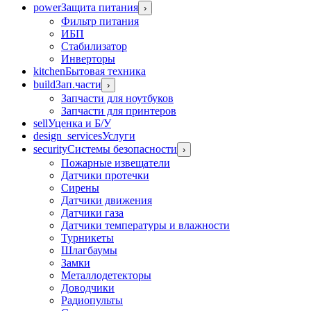
power
Защита питания
›
Фильтр питания
ИБП
Стабилизатор
Инверторы
kitchen
Бытовая техника
build
Зап.части
›
Запчасти для ноутбуков
Запчасти для принтеров
sell
Уценка и Б/У
design_services
Услуги
security
Системы безопасности
›
Пожарные извещатели
Датчики протечки
Сирены
Датчики движения
Датчики газа
Датчики температуры и влажности
Турникеты
Шлагбаумы
Замки
Металлодетекторы
Доводчики
Радиопульты