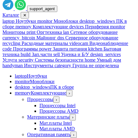
support_agent
Каталог
✕
laptop
Ноутбуки
monitor
Моноблоки
desktop_windows
ПК в
сборе
memory
Комплектующие
devices
Периферия
monitor
Мониторы
print
Оргтехника
lan
Сетевое оборудование
currency_bitcoin
Майнинг
dns
Серверное оборудование
recycling
Расходные материалы
videocam
Видеонаблюдение
code
Программы
power
Защита питания
kitchen
Бытовая
техника
build
Зап.части
sell
Уценка и Б/У
design_services
Услуги
security
Системы безопасности
home
Умный дом
handyman
Инструменты
category
Группа не определена
laptop
Ноутбуки
monitor
Моноблоки
desktop_windows
ПК в сборе
memory
Комплектующие
›
Процессоры
›
Процессоры Intel
Процессоры AMD
Материнские платы
›
Мат.платы Intel
Мат.платы AMD
Оперативная память
›