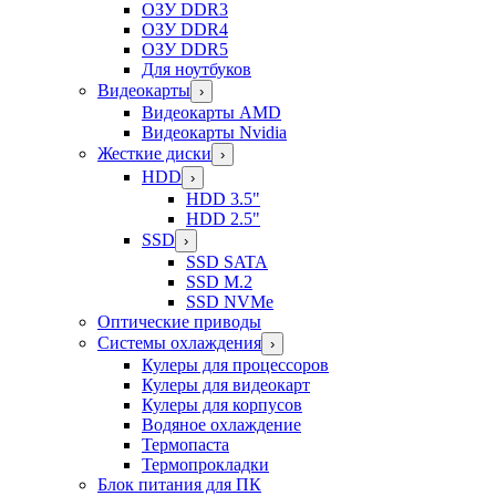
ОЗУ DDR3
ОЗУ DDR4
ОЗУ DDR5
Для ноутбуков
Видеокарты
›
Видеокарты AMD
Видеокарты Nvidia
Жесткие диски
›
HDD
›
HDD 3.5"
HDD 2.5"
SSD
›
SSD SATA
SSD M.2
SSD NVMe
Оптические приводы
Системы охлаждения
›
Кулеры для процессоров
Кулеры для видеокарт
Кулеры для корпусов
Водяное охлаждение
Термопаста
Термопрокладки
Блок питания для ПК