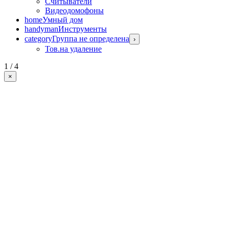
Считыватели
Видеодомофоны
home
Умный дом
handyman
Инструменты
category
Группа не определена
›
Тов.на удаление
1 / 4
×