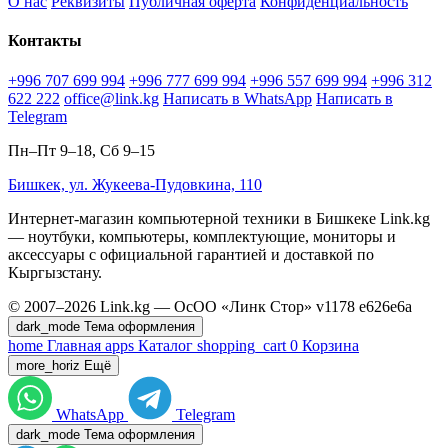
О нас
Реквизиты
Публичная оферта
Конфиденциальность
Контакты
+996 707 699 994
+996 777 699 994
+996 557 699 994
+996 312
622 222
office@link.kg
Написать в WhatsApp
Написать в
Telegram
Пн–Пт 9–18, Сб 9–15
Бишкек, ул. Жукеева-Пудовкина, 110
Интернет-магазин компьютерной техники в Бишкеке Link.kg
— ноутбуки, компьютеры, комплектующие, мониторы и
аксессуары с официальной гарантией и доставкой по
Кыргызстану.
© 2007–2026 Link.kg — ОсОО «Линк Стор»
v1178
e626e6a
dark_mode
Тема оформления
home
Главная
apps
Каталог
shopping_cart
0
Корзина
more_horiz
Ещё
WhatsApp
Telegram
dark_mode
Тема оформления