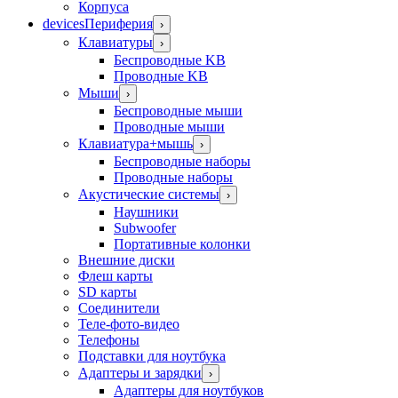
Корпуса
devices
Периферия
›
Клавиатуры
›
Беспроводные KB
Проводные KB
Мыши
›
Беспроводные мыши
Проводные мыши
Клавиатура+мышь
›
Беспроводные наборы
Проводные наборы
Акустические системы
›
Наушники
Subwoofer
Портативные колонки
Внешние диски
Флеш карты
SD карты
Соединители
Теле-фото-видео
Телефоны
Подставки для ноутбука
Адаптеры и зарядки
›
Адаптеры для ноутбуков