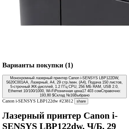
Варианты покупки (
1
)
Монохромный лазерный принтер Canon i-SENSYS LBP122DW,
5620C001AA, Лазерный, A4, 29 стр./мин. (А4), Подача 150 листов,
5-строчный ЖК-дисплей, 1.2 ГГц CPU, 256 МБ RAM, USB 2.0,
Ethernet 10/100/1000, Wi-Fi
Розничная цена
17 403 сом
Справочно:
193,80 $
Склад №16
Выбрано
Canon
i-SENSYS LBP122dw
#23812
share
Лазерный принтер Canon i-
SENSYS LBP122dw, Ч/Б, 29