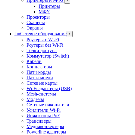
Принтеры и МФУ
›
Принтеры
МФУ
Проекторы
Сканеры
Экраны
lan
Сетевое оборудование
›
Роутеры с Wi-Fi
Роутеры без Wi-Fi
Точки доступа
Коммутатор (Switch)
Кабели
Коннекторы
Патч-корды
Патч-панели
Сетевые карты
Wi-Fi адаптеры (USB)
Mesh-системы
Модемы
Сетевые накопители
Усилители Wi-Fi
Инжекторы PoE
Трансиверы
Медиаконвертеры
Powerline адаптеры