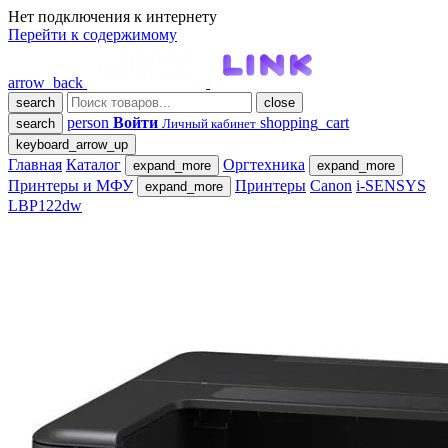
Нет подключения к интернету
Перейти к содержимому
arrow_back
search
close
person
Войти
shopping_cart
search
Личный кабинет
keyboard_arrow_up
Главная
Каталог
Оргтехника
expand_more
expand_more
Принтеры и МФУ
Принтеры
Canon
i-SENSYS
expand_more
LBP122dw