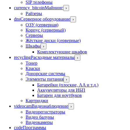
SIP телефоны
currency_bitcoin
Майнинг
›
Райзеры
dns
Серверное оборудование
›
ОЗУ (серверная)
Корпус (серверный)
Серверы
Жёсткие диски (серверные)
Шкафы
›
Комплектующие шкафов
recycling
Расходные материалы
›
Тонер
Краски
Донорские системы
Элементы питания
›
Батарейки (плоские, AA и т.д.)
Аккумуляторы для ИБП
Батареи для ноутбуков
Картриджи
videocam
Видеонаблюдение
›
Видеорегистраторы
Видео балуны
Видеокамеры
code
Программы