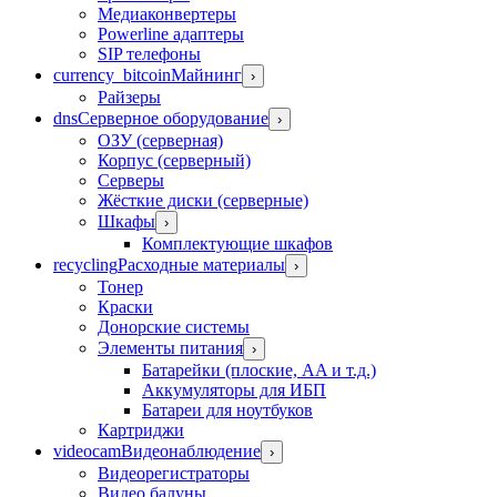
Медиаконвертеры
Powerline адаптеры
SIP телефоны
currency_bitcoin
Майнинг
›
Райзеры
dns
Серверное оборудование
›
ОЗУ (серверная)
Корпус (серверный)
Серверы
Жёсткие диски (серверные)
Шкафы
›
Комплектующие шкафов
recycling
Расходные материалы
›
Тонер
Краски
Донорские системы
Элементы питания
›
Батарейки (плоские, AA и т.д.)
Аккумуляторы для ИБП
Батареи для ноутбуков
Картриджи
videocam
Видеонаблюдение
›
Видеорегистраторы
Видео балуны