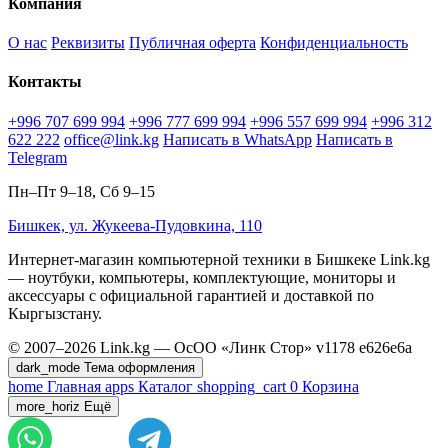
Компания
О нас
Реквизиты
Публичная оферта
Конфиденциальность
Контакты
+996 707 699 994
+996 777 699 994
+996 557 699 994
+996 312
622 222
office@link.kg
Написать в WhatsApp
Написать в
Telegram
Пн–Пт 9–18, Сб 9–15
Бишкек, ул. Жукеева-Пудовкина, 110
Интернет-магазин компьютерной техники в Бишкеке Link.kg
— ноутбуки, компьютеры, комплектующие, мониторы и
аксессуары с официальной гарантией и доставкой по
Кыргызстану.
© 2007–2026 Link.kg — ОсОО «Линк Стор»
v1178
e626e6a
dark_mode
Тема оформления
home
Главная
apps
Каталог
shopping_cart
0
Корзина
more_horiz
Ещё