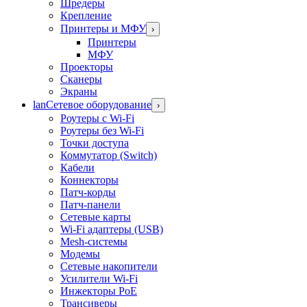
Шредеры
Крепление
Принтеры и МФУ
›
Принтеры
МФУ
Проекторы
Сканеры
Экраны
lan
Сетевое оборудование
›
Роутеры с Wi-Fi
Роутеры без Wi-Fi
Точки доступа
Коммутатор (Switch)
Кабели
Коннекторы
Патч-корды
Патч-панели
Сетевые карты
Wi-Fi адаптеры (USB)
Mesh-системы
Модемы
Сетевые накопители
Усилители Wi-Fi
Инжекторы PoE
Трансиверы