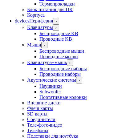
Термопрокладки
Блок питания для ПК
Корпуса
devices
Периферия
›
Клавиатуры
›
Беспроводные KB
Проводные KB
Мыши
›
Беспроводные мыши
Проводные мыши
Клавиатура+мышь
›
Беспроводные наборы
Проводные наборы
Акустические системы
›
Наушники
Subwoofer
Портативные колонки
Внешние диски
Флеш карты
SD карты
Соединители
Теле-фото-видео
Телефоны
Подставки для ноутбука