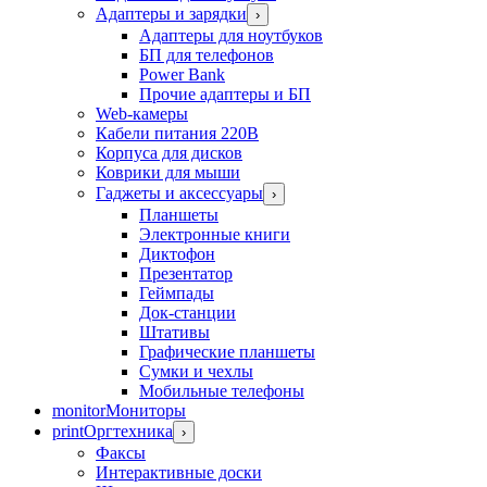
Адаптеры и зарядки
›
Адаптеры для ноутбуков
БП для телефонов
Power Bank
Прочие адаптеры и БП
Web-камеры
Кабели питания 220В
Корпуса для дисков
Коврики для мыши
Гаджеты и аксессуары
›
Планшеты
Электронные книги
Диктофон
Презентатор
Геймпады
Док-станции
Штативы
Графические планшеты
Сумки и чехлы
Мобильные телефоны
monitor
Мониторы
print
Оргтехника
›
Факсы
Интерактивные доски