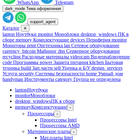
WhatsApp
Telegram
dark_mode
Тема оформления
support_agent
Каталог
✕
laptop
Ноутбуки
monitor
Моноблоки
desktop_windows
ПК в
сборе
memory
Комплектующие
devices
Периферия
monitor
Мониторы
print
Оргтехника
lan
Сетевое оборудование
currency_bitcoin
Майнинг
dns
Серверное оборудование
recycling
Расходные материалы
videocam
Видеонаблюдение
code
Программы
power
Защита питания
kitchen
Бытовая
техника
build
Зап.части
sell
Уценка и Б/У
design_services
Услуги
security
Системы безопасности
home
Умный дом
handyman
Инструменты
category
Группа не определена
laptop
Ноутбуки
monitor
Моноблоки
desktop_windows
ПК в сборе
memory
Комплектующие
›
Процессоры
›
Процессоры Intel
Процессоры AMD
Материнские платы
›
Мат.платы Intel