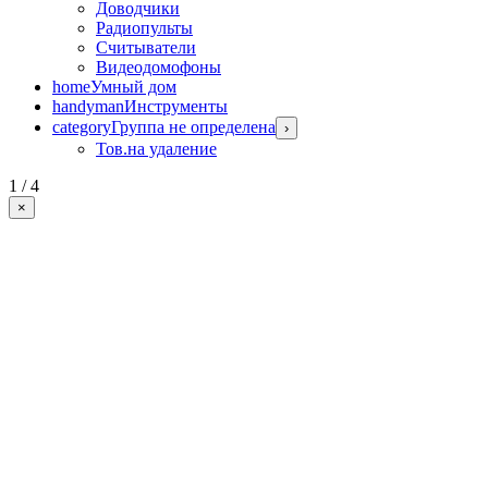
Доводчики
Радиопульты
Считыватели
Видеодомофоны
home
Умный дом
handyman
Инструменты
category
Группа не определена
›
Тов.на удаление
1 / 4
×