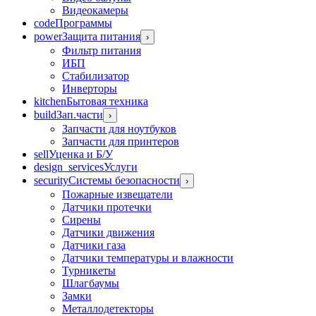
Видеокамеры
code
Программы
power
Защита питания
›
Фильтр питания
ИБП
Стабилизатор
Инверторы
kitchen
Бытовая техника
build
Зап.части
›
Запчасти для ноутбуков
Запчасти для принтеров
sell
Уценка и Б/У
design_services
Услуги
security
Системы безопасности
›
Пожарные извещатели
Датчики протечки
Сирены
Датчики движения
Датчики газа
Датчики температуры и влажности
Турникеты
Шлагбаумы
Замки
Металлодетекторы