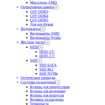
Мат.платы AMD
Оперативная память
›
ОЗУ DDR3
ОЗУ DDR4
ОЗУ DDR5
Для ноутбуков
Видеокарты
›
Видеокарты AMD
Видеокарты Nvidia
Жесткие диски
›
HDD
›
HDD 3.5"
HDD 2.5"
SSD
›
SSD SATA
SSD M.2
SSD NVMe
Оптические приводы
Системы охлаждения
›
Кулеры для процессоров
Кулеры для видеокарт
Кулеры для корпусов
Водяное охлаждение
Термопаста