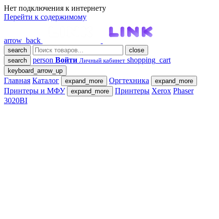
Нет подключения к интернету
Перейти к содержимому
arrow_back
search
close
person
Войти
shopping_cart
search
Личный кабинет
keyboard_arrow_up
Главная
Каталог
Оргтехника
expand_more
expand_more
Принтеры и МФУ
Принтеры
Xerox
Phaser
expand_more
3020BI