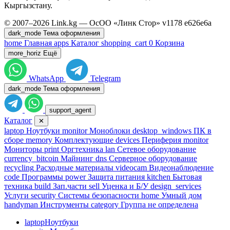
Кыргызстану.
© 2007–2026 Link.kg — ОсОО «Линк Стор»
v1178
e626e6a
dark_mode
Тема оформления
home
Главная
apps
Каталог
shopping_cart
0
Корзина
more_horiz
Ещё
WhatsApp
Telegram
dark_mode
Тема оформления
support_agent
Каталог
✕
laptop
Ноутбуки
monitor
Моноблоки
desktop_windows
ПК в
сборе
memory
Комплектующие
devices
Периферия
monitor
Мониторы
print
Оргтехника
lan
Сетевое оборудование
currency_bitcoin
Майнинг
dns
Серверное оборудование
recycling
Расходные материалы
videocam
Видеонаблюдение
code
Программы
power
Защита питания
kitchen
Бытовая
техника
build
Зап.части
sell
Уценка и Б/У
design_services
Услуги
security
Системы безопасности
home
Умный дом
handyman
Инструменты
category
Группа не определена
laptop
Ноутбуки