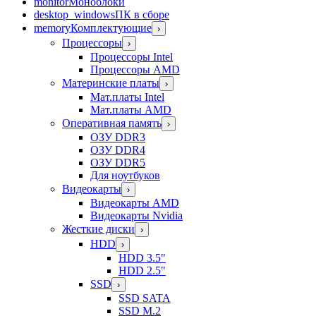
monitor
Моноблоки
desktop_windows
ПК в сборе
memory
Комплектующие
›
Процессоры
›
Процессоры Intel
Процессоры AMD
Материнские платы
›
Мат.платы Intel
Мат.платы AMD
Оперативная память
›
ОЗУ DDR3
ОЗУ DDR4
ОЗУ DDR5
Для ноутбуков
Видеокарты
›
Видеокарты AMD
Видеокарты Nvidia
Жесткие диски
›
HDD
›
HDD 3.5"
HDD 2.5"
SSD
›
SSD SATA
SSD M.2