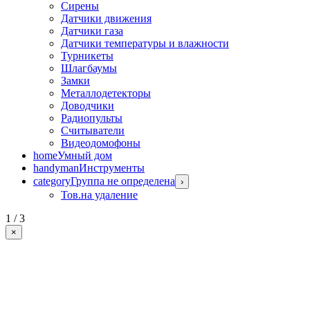
Сирены
Датчики движения
Датчики газа
Датчики температуры и влажности
Турникеты
Шлагбаумы
Замки
Металлодетекторы
Доводчики
Радиопульты
Считыватели
Видеодомофоны
home
Умный дом
handyman
Инструменты
category
Группа не определена
›
Тов.на удаление
1 / 3
×