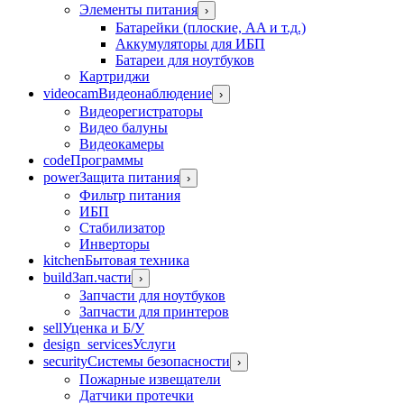
Элементы питания
›
Батарейки (плоские, AA и т.д.)
Аккумуляторы для ИБП
Батареи для ноутбуков
Картриджи
videocam
Видеонаблюдение
›
Видеорегистраторы
Видео балуны
Видеокамеры
code
Программы
power
Защита питания
›
Фильтр питания
ИБП
Стабилизатор
Инверторы
kitchen
Бытовая техника
build
Зап.части
›
Запчасти для ноутбуков
Запчасти для принтеров
sell
Уценка и Б/У
design_services
Услуги
security
Системы безопасности
›
Пожарные извещатели
Датчики протечки