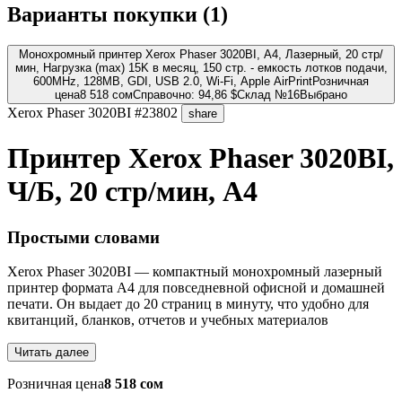
Варианты покупки (
1
)
Монохромный принтер Xerox Phaser 3020BI, A4, Лазерный, 20 стр/
мин, Нагрузка (max) 15K в месяц, 150 стр. - емкость лотков подачи,
600MHz, 128MB, GDI, USB 2.0, Wi-Fi, Apple AirPrint
Розничная
цена
8 518 сом
Справочно: 94,86 $
Склад №16
Выбрано
Xerox
Phaser 3020BI
#23802
share
Принтер Xerox Phaser 3020BI,
Ч/Б, 20 стр/мин, A4
Простыми словами
Xerox Phaser 3020BI — компактный монохромный лазерный
принтер формата A4 для повседневной офисной и домашней
печати. Он выдает до 20 страниц в минуту, что удобно для
квитанций, бланков, отчетов и учебных материалов
Читать далее
Розничная цена
8 518 сом