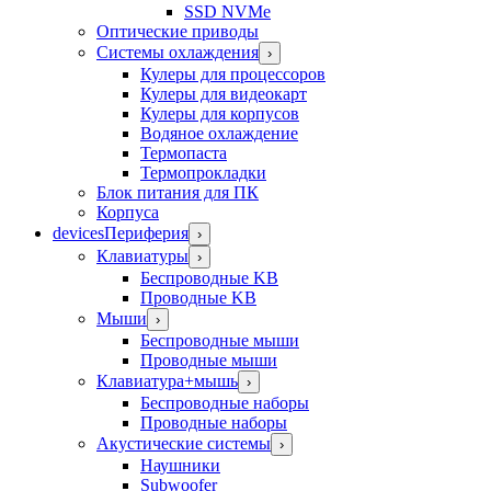
SSD NVMe
Оптические приводы
Системы охлаждения
›
Кулеры для процессоров
Кулеры для видеокарт
Кулеры для корпусов
Водяное охлаждение
Термопаста
Термопрокладки
Блок питания для ПК
Корпуса
devices
Периферия
›
Клавиатуры
›
Беспроводные KB
Проводные KB
Мыши
›
Беспроводные мыши
Проводные мыши
Клавиатура+мышь
›
Беспроводные наборы
Проводные наборы
Акустические системы
›
Наушники
Subwoofer