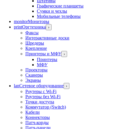
Штативы
Графические планшеты
Сумки и чехлы
Мобильные телефоны
monitor
Мониторы
print
Оргтехника
›
Факсы
Интерактивные доски
Шредеры
Крепление
Принтеры и МФУ
›
Принтеры
МФУ
Проекторы
Сканеры
Экраны
lan
Сетевое оборудование
›
Роутеры с Wi-Fi
Роутеры без Wi-Fi
Точки доступа
Коммутатор (Switch)
Кабели
Коннекторы
Патч-корды
Патч-панели