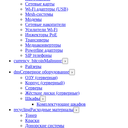
Сетевые карты
Wi-Fi адаптеры (USB)
Mesh-системы
Модемы
Сетевые накопители
Усилители Wi-Fi
Инжекторы PoE
Трансиверы
Медиаконвертеры
Powerline адаптеры
SIP телефоны
currency_bitcoin
Майнинг
›
Райзеры
dns
Серверное оборудование
›
ОЗУ (серверная)
Корпус (серверный)
Серверы
Жёсткие диски (серверные)
Шкафы
›
Комплектующие шкафов
recycling
Расходные материалы
›
Тонер
Краски
Донорские системы