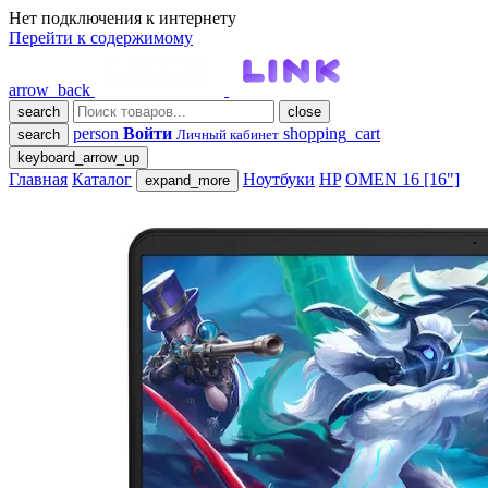
Нет подключения к интернету
Перейти к содержимому
arrow_back
search
close
person
Войти
shopping_cart
search
Личный кабинет
keyboard_arrow_up
Главная
Каталог
Ноутбуки
HP
OMEN 16 [16"]
expand_more