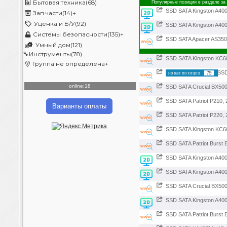
Бытовая техника(68)
Популярные позиции в разделе за
SSD SATA Kingston A400
Зап.части(14)
+
Уценка и Б/У(92)
SSD SATA Kingston A400
Системы безопасности(135)
+
SSD SATA Apacer AS350 
Умный дом(121)
🔧
Инструменты(78)
SSD SATA Kingston KC6
Группа не определена
+
SSD
новая позиция
79
online:18
SSD SATA Crucial BX500
SSD SATA Patriot P210,
Варианты оплаты
SSD SATA Patriot P220,
SSD SATA Kingston KC6
SSD SATA Patriot Burst E
SSD SATA Kingston A400
SSD SATA Kingston A400
SSD SATA Crucial BX500
SSD SATA Kingston A400
SSD SATA Patriot Burst E