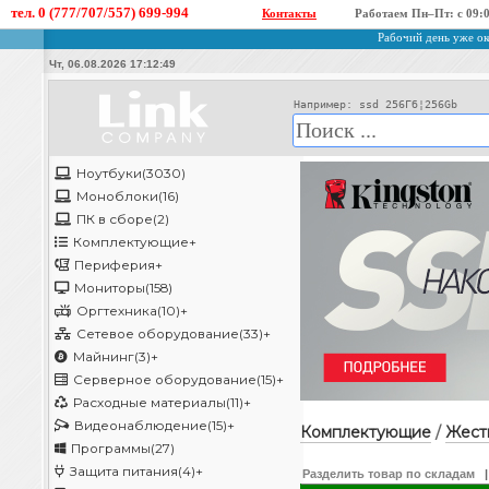
тел. 0 (777/707/557) 699-994
Контакты
Работаем Пн–Пт: с 09:0
Рабочий день уже ок
Чт, 06.08.2026 17:12:49
Например: ssd 256Гб¦256Gb
Ноутбуки(3030)
Моноблоки(16)
ПК в сборе(2)
Комплектующие
+
Периферия
+
Мониторы(158)
Оргтехника(10)
+
Сетевое оборудование(33)
+
Майнинг(3)
+
Серверное оборудование(15)
+
Расходные материалы(11)
+
Видеонаблюдение(15)
+
Комплектующие
/
Жест
Программы(27)
Защита питания(4)
+
Разделить товар по складам