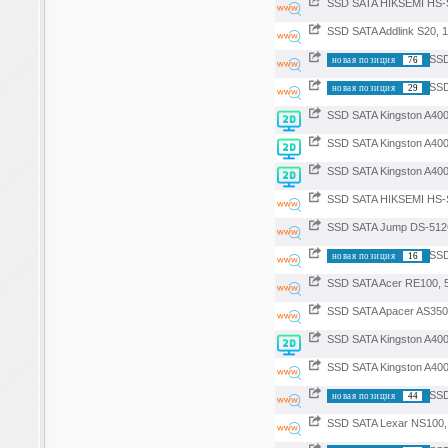
SSD SATA HIKSEMI HS-
SSD SATA Addlink S20, 
SSD
новая позиция
76
SSD
новая позиция
29
SSD SATA Kingston A400
SSD SATA Kingston A400
SSD SATA Kingston A40
SSD SATA HIKSEMI HS-
SSD SATA Jump DS-512
SSD
новая позиция
16
SSD SATA Acer RE100, 
SSD SATA Apacer AS350 
SSD SATA Kingston A400
SSD SATA Kingston A400
SSD
новая позиция
44
SSD SATA Lexar NS100,